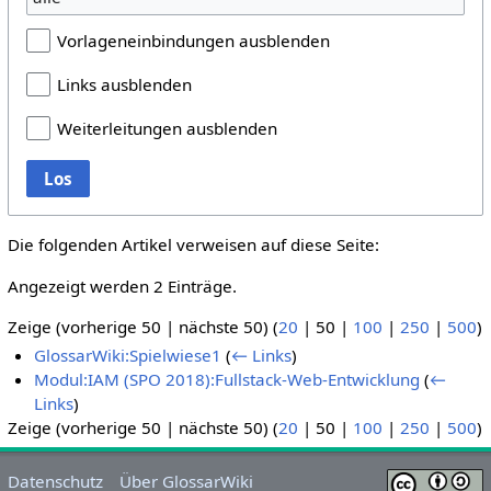
Vorlageneinbindungen ausblenden
Links ausblenden
Weiterleitungen ausblenden
Los
Die folgenden Artikel verweisen auf diese Seite:
Angezeigt werden 2 Einträge.
Zeige (
vorherige 50
|
nächste 50
) (
20
|
50
|
100
|
250
|
500
)
GlossarWiki:Spielwiese1
(
← Links
)
Modul:IAM (SPO 2018):Fullstack-Web-Entwicklung
(
←
Links
)
Zeige (
vorherige 50
|
nächste 50
) (
20
|
50
|
100
|
250
|
500
)
Datenschutz
Über GlossarWiki