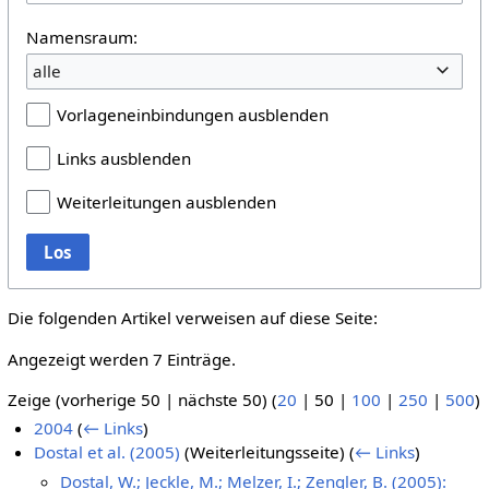
Namensraum:
alle
Vorlageneinbindungen ausblenden
Links ausblenden
Weiterleitungen ausblenden
Los
Die folgenden Artikel verweisen auf diese Seite:
Angezeigt werden 7 Einträge.
Zeige (
vorherige 50
|
nächste 50
) (
20
|
50
|
100
|
250
|
500
)
2004
(
← Links
)
Dostal et al. (2005)
(Weiterleitungsseite)
(
← Links
)
Dostal, W.; Jeckle, M.; Melzer, I.; Zengler, B. (2005):