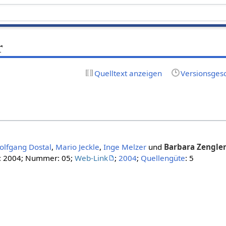
r
Quelltext anzeigen
Versionsges
olfgang Dostal
,
Mario Jeckle
,
Inge Melzer
und
Barbara Zengle
: 2004; Nummer: 05;
Web-Link
;
2004
;
Quellengüte
: 5