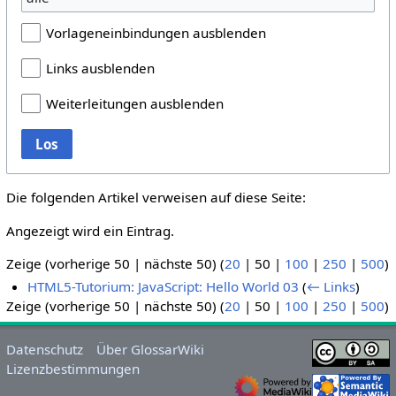
Vorlageneinbindungen ausblenden
Links ausblenden
Weiterleitungen ausblenden
Los
Die folgenden Artikel verweisen auf diese Seite:
Angezeigt wird ein Eintrag.
Zeige (
vorherige 50
|
nächste 50
) (
20
|
50
|
100
|
250
|
500
)
HTML5-Tutorium: JavaScript: Hello World 03
(
← Links
)
Zeige (
vorherige 50
|
nächste 50
) (
20
|
50
|
100
|
250
|
500
)
Datenschutz
Über GlossarWiki
Lizenzbestimmungen