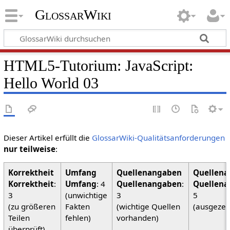
GlossarWiki
HTML5-Tutorium: JavaScript:
Hello World 03
Dieser Artikel erfüllt die
GlossarWiki-Qualitätsanforderungen
nur teilweise
:
Korrektheit
:
Umfang
: 4
Quellenangaben
:
Quellena
3
(unwichtige
3
5
(zu größeren
Fakten
(wichtige Quellen
(ausgezei
Teilen
fehlen)
vorhanden)
überprüft)