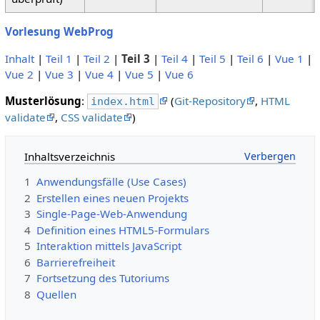
Vorlesung WebProg
Inhalt
|
Teil 1
|
Teil 2
|
Teil 3
|
Teil 4
|
Teil 5
|
Teil 6
|
Vue 1
|
Vue 2
|
Vue 3
|
Vue 4
|
Vue 5
|
Vue 6
Musterlösung
:
(
Git-Repository
,
HTML
index.html
validate
,
CSS validate
)
Inhaltsverzeichnis
1
Anwendungsfälle (Use Cases)
2
Erstellen eines neuen Projekts
3
Single-Page-Web-Anwendung
4
Definition eines HTML5-Formulars
5
Interaktion mittels JavaScript
6
Barrierefreiheit
7
Fortsetzung des Tutoriums
8
Quellen