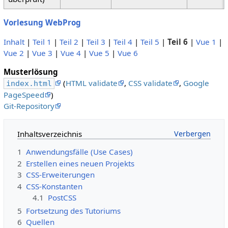
Vorlesung WebProg
Inhalt
|
Teil 1
|
Teil 2
|
Teil 3
|
Teil 4
|
Teil 5
|
Teil 6
|
Vue 1
|
Vue 2
|
Vue 3
|
Vue 4
|
Vue 5
|
Vue 6
Musterlösung
(
HTML validate
,
CSS validate
,
Google
index.html
PageSpeed
)
Git-Repository
Inhaltsverzeichnis
1
Anwendungsfälle (Use Cases)
2
Erstellen eines neuen Projekts
3
CSS-Erweiterungen
4
CSS-Konstanten
4.1
PostCSS
5
Fortsetzung des Tutoriums
6
Quellen