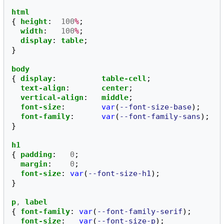
html
{
height
:
100
%
;
width
:
100
%
;
display
:
table
;
}
body
{
display
:
table-cell
;
text-align
:
center
;
vertical-align
:
middle
;
font-size
:
var
(
--font-size-base
);
font-family
:
var
(
--font-family-sans
);
}
h1
{
padding
:
0
;
margin
:
0
;
font-size
:
var
(
--font-size-h1
);
}
p
,
label
{
font-family
:
var
(
--font-family-serif
);
font-size
:
var
(
--font-size-p
);