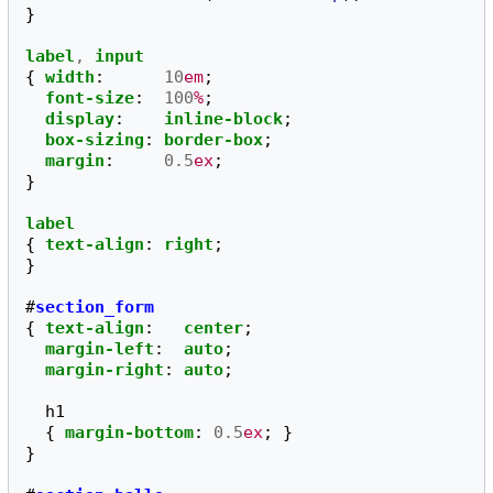
}
label
,
input
{
width
:
10
em
;
font-size
:
100
%
;
display
:
inline-block
;
box-sizing
:
border-box
;
margin
:
0.5
ex
;
}
label
{
text-align
:
right
;
}
#
section_form
{
text-align
:
center
;
margin-left
:
auto
;
margin-right
:
auto
;
h1
{
margin-bottom
:
0.5
ex
;
}
}