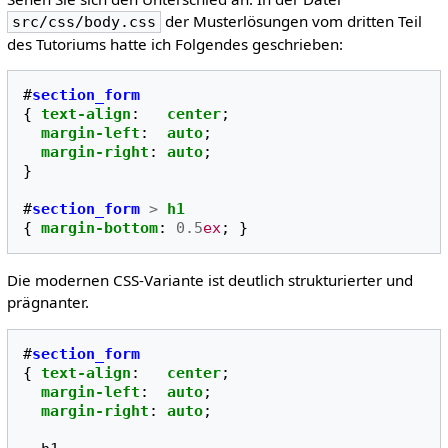
der Musterlösungen vom dritten Teil
src/css/body.css
des Tutoriums hatte ich Folgendes geschrieben:
#
section_form
{
text-align
:
center
;
margin-left
:
auto
;
margin-right
:
auto
;
}
#
section_form
>
h1
{
margin-bottom
:
0.5
ex
;
}
Die modernen CSS-Variante ist deutlich strukturierter und
prägnanter.
#
section_form
{
text-align
:
center
;
margin-left
:
auto
;
margin-right
:
auto
;