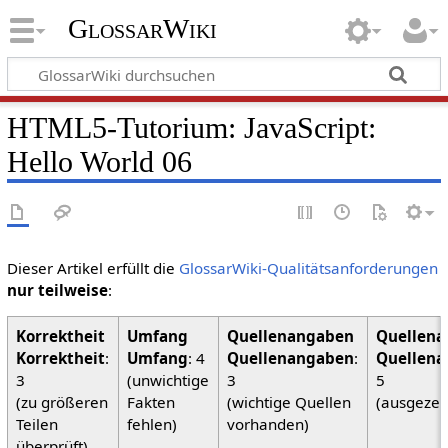
GlossarWiki
HTML5-Tutorium: JavaScript:
Hello World 06
Dieser Artikel erfüllt die
GlossarWiki-Qualitätsanforderungen
nur teilweise
:
Korrektheit
:
Umfang
: 4
Quellenangaben
:
Quellena
3
(unwichtige
3
5
(zu größeren
Fakten
(wichtige Quellen
(ausgezei
Teilen
fehlen)
vorhanden)
überprüft)