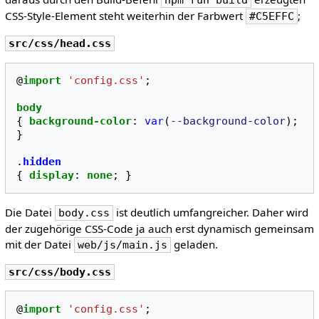
npm run build
CSS-Style-Element steht weiterhin der Farbwert
;
#C5EFFC
src/css/head.css
@
import
'config.css'
;
body
{
background-color
:
var
(
--background-color
);
}
.
hidden
{
display
:
none
;
}
Die Datei
ist deutlich umfangreicher. Daher wird
body.css
der zugehörige CSS-Code ja auch erst dynamisch gemeinsam
mit der Datei
geladen.
web/js/main.js
src/css/body.css
@
import
'config.css'
;