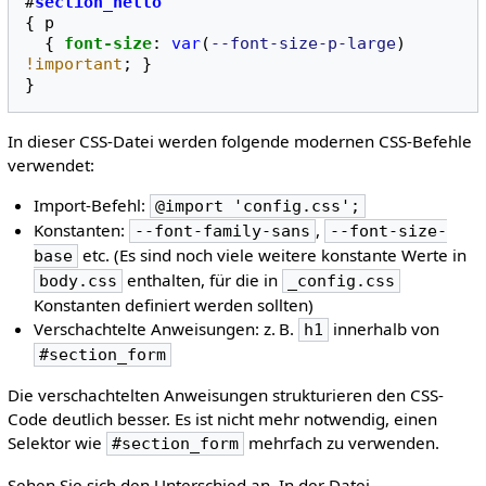
#
section_hello
{
p
{
font-size
:
var
(
--font-size-p-large
)
!important
;
}
}
In dieser CSS-Datei werden folgende modernen CSS-Befehle
verwendet:
Import-Befehl:
@import 'config.css';
Konstanten:
,
--font-family-sans
--font-size-
etc. (Es sind noch viele weitere konstante Werte in
base
enthalten, für die in
body.css
_config.css
Konstanten definiert werden sollten)
Verschachtelte Anweisungen: z. B.
innerhalb von
h1
#section_form
Die verschachtelten Anweisungen strukturieren den CSS-
Code deutlich besser. Es ist nicht mehr notwendig, einen
Selektor wie
mehrfach zu verwenden.
#section_form
Sehen Sie sich den Unterschied an. In der Datei