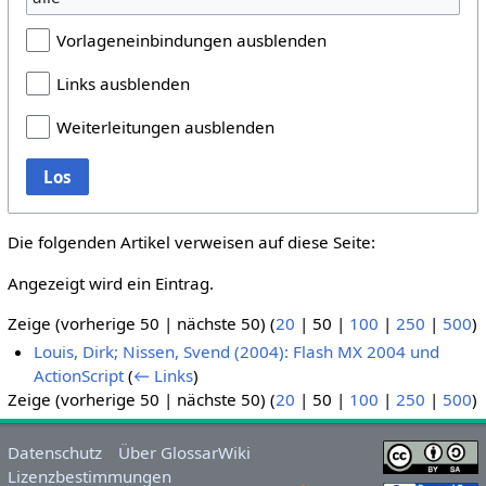
Vorlageneinbindungen ausblenden
Links ausblenden
Weiterleitungen ausblenden
Los
Die folgenden Artikel verweisen auf diese Seite:
Angezeigt wird ein Eintrag.
Zeige (
vorherige 50
|
nächste 50
) (
20
|
50
|
100
|
250
|
500
)
Louis, Dirk; Nissen, Svend (2004): Flash MX 2004 und
ActionScript
(
← Links
)
Zeige (
vorherige 50
|
nächste 50
) (
20
|
50
|
100
|
250
|
500
)
Datenschutz
Über GlossarWiki
Lizenzbestimmungen