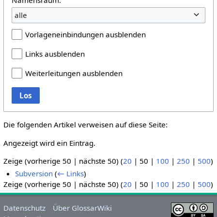
alle
Vorlageneinbindungen ausblenden
Links ausblenden
Weiterleitungen ausblenden
Los
Die folgenden Artikel verweisen auf diese Seite:
Angezeigt wird ein Eintrag.
Zeige (
vorherige 50
|
nächste 50
) (
20
|
50
|
100
|
250
|
500
)
Subversion
(
← Links
)
Zeige (
vorherige 50
|
nächste 50
) (
20
|
50
|
100
|
250
|
500
)
Datenschutz
Über GlossarWiki