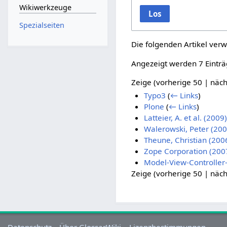
Wikiwerkzeuge
Los
Spezialseiten
Die folgenden Artikel verw
Angezeigt werden 7 Einträ
Zeige (
vorherige 50
|
näch
Typo3
(
← Links
)
Plone
(
← Links
)
Latteier, A. et al. (200
Walerowski, Peter (200
Theune, Christian (200
Zope Corporation (2007
Model-View-Controlle
Zeige (
vorherige 50
|
näch