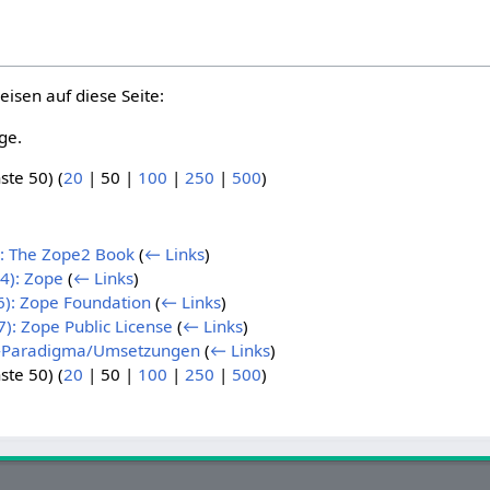
eisen auf diese Seite:
ge.
ste 50
) (
20
|
50
|
100
|
250
|
500
)
9): The Zope2 Book
(
← Links
)
4): Zope
(
← Links
)
6): Zope Foundation
(
← Links
)
): Zope Public License
(
← Links
)
r-Paradigma/Umsetzungen
(
← Links
)
ste 50
) (
20
|
50
|
100
|
250
|
500
)