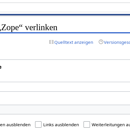
 „Zope“ verlinken
Quelltext anzeigen
Versionsges
e
gen ausblenden
Links ausblenden
Weiterleitungen a