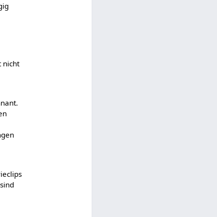
gig
t nicht
nant.
en
angen
ieclips
 sind