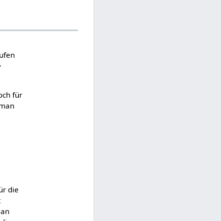
ufen
>
och für
t man
ür die
t
man