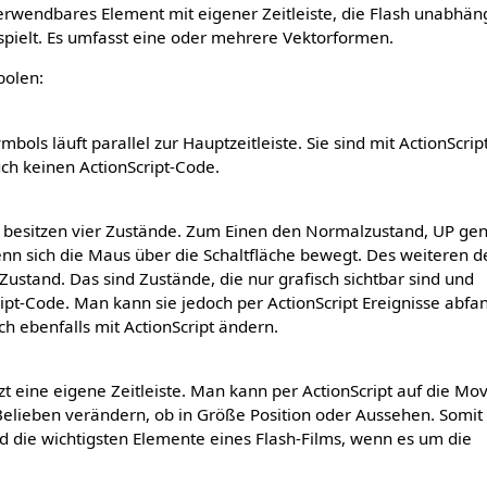
verwendbares Element mit eigener Zeitleiste, die Flash unabhän
spielt. Es umfasst eine oder mehrere Vektorformen.
bolen:
mbols läuft parallel zur Hauptzeitleiste. Sie sind mit ActionScrip
ch keinen ActionScript-Code.
 besitzen vier Zustände. Zum Einen den Normalzustand, UP gen
n sich die Maus über die Schaltfläche bewegt. Des weiteren d
stand. Das sind Zustände, die nur grafisch sichtbar sind und
ipt-Code. Man kann sie jedoch per ActionScript Ereignisse abf
ch ebenfalls mit ActionScript ändern.
zt eine eigene Zeitleiste. Man kann per ActionScript auf die Mov
Belieben verändern, ob in Größe Position oder Aussehen. Somit
nd die wichtigsten Elemente eines Flash-Films, wenn es um die