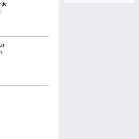
urde
.
XML-
on