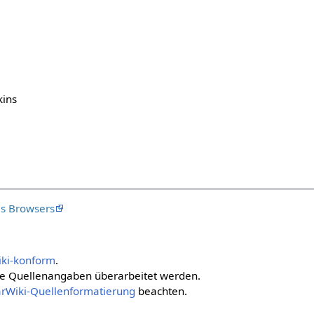
kins
s Browsers
iki-konform
.
 die Quellenangaben überarbeitet werden.
arWiki-Quellenformatierung
beachten.