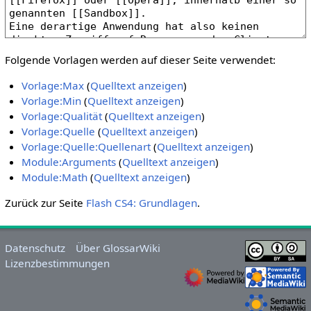
Folgende Vorlagen werden auf dieser Seite verwendet:
Vorlage:Max
(
Quelltext anzeigen
)
Vorlage:Min
(
Quelltext anzeigen
)
Vorlage:Qualität
(
Quelltext anzeigen
)
Vorlage:Quelle
(
Quelltext anzeigen
)
Vorlage:Quelle:Quellenart
(
Quelltext anzeigen
)
Module:Arguments
(
Quelltext anzeigen
)
Module:Math
(
Quelltext anzeigen
)
Zurück zur Seite
Flash CS4: Grundlagen
.
Datenschutz
Über GlossarWiki
Lizenzbestimmungen