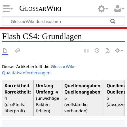
GlossarWiki
Flash CS4: Grundlagen
Dieser Artikel erfüllt die
GlossarWiki-
Qualitätsanforderungen
:
Korrektheit
:
Umfang
: 4
Quellenangaben
:
Quellena
4
(unwichtige
5
5
(großteils
Fakten
(vollständig
(ausgezei
überprüft)
fehlen)
vorhanden)