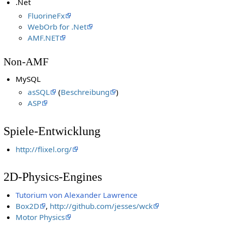
.Net
FluorineFx
WebOrb for .Net
AMF.NET
Non-AMF
MySQL
asSQL
(
Beschreibung
)
ASP
Spiele-Entwicklung
http://flixel.org/
2D-Physics-Engines
Tutorium von Alexander Lawrence
Box2D
,
http://github.com/jesses/wck
Motor Physics