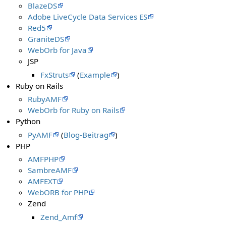
BlazeDS
Adobe LiveCycle Data Services ES
Red5
GraniteDS
WebOrb for Java
JSP
FxStruts
(
Example
)
Ruby on Rails
RubyAMF
WebOrb for Ruby on Rails
Python
PyAMF
(
Blog-Beitrag
)
PHP
AMFPHP
SambreAMF
AMFEXT
WebORB for PHP
Zend
Zend_Amf