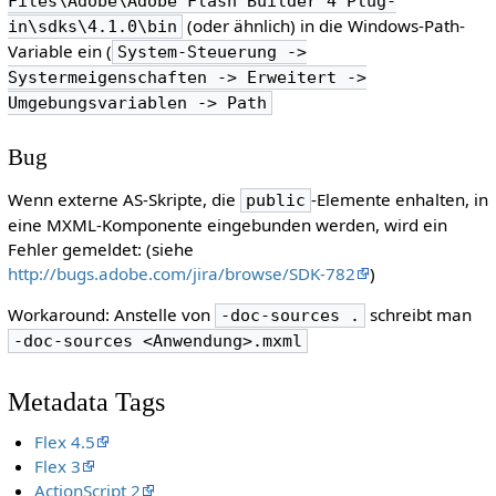
Files\Adobe\Adobe Flash Builder 4 Plug-
(oder ähnlich) in die Windows-Path-
in\sdks\4.1.0\bin
Variable ein (
System-Steuerung ->
Systermeigenschaften -> Erweitert ->
Umgebungsvariablen -> Path
Bug
Wenn externe AS-Skripte, die
-Elemente enhalten, in
public
eine MXML-Komponente eingebunden werden, wird ein
Fehler gemeldet: (siehe
http://bugs.adobe.com/jira/browse/SDK-782
)
Workaround: Anstelle von
schreibt man
-doc-sources .
-doc-sources <Anwendung>.mxml
Metadata Tags
Flex 4.5
Flex 3
ActionScript 2