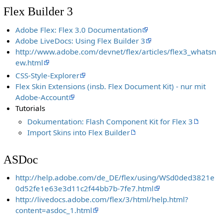
Flex Builder 3
Adobe Flex: Flex 3.0 Documentation
Adobe LiveDocs: Using Flex Builder 3
http://www.adobe.com/devnet/flex/articles/flex3_whatsn
ew.html
CSS-Style-Explorer
Flex Skin Extensions (insb. Flex Document Kit) - nur mit
Adobe-Account
Tutorials
Dokumentation: Flash Component Kit for Flex 3
Import Skins into Flex Builder
ASDoc
http://help.adobe.com/de_DE/flex/using/WSd0ded3821e
0d52fe1e63e3d11c2f44bb7b-7fe7.html
http://livedocs.adobe.com/flex/3/html/help.html?
content=asdoc_1.html