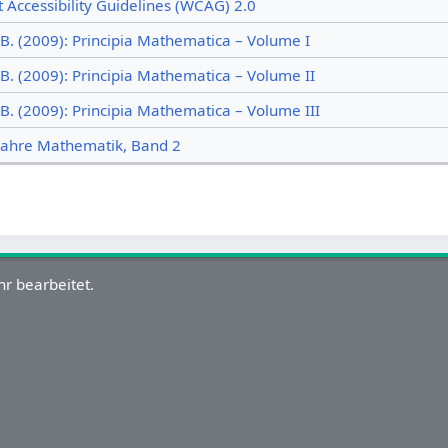
Accessibility Guidelines (WCAG) 2.0
 B. (2009): Principia Mathematica – Volume I
 B. (2009): Principia Mathematica – Volume II
 B. (2009): Principia Mathematica – Volume III
 Jahre Mathematik, Band 2
r bearbeitet.