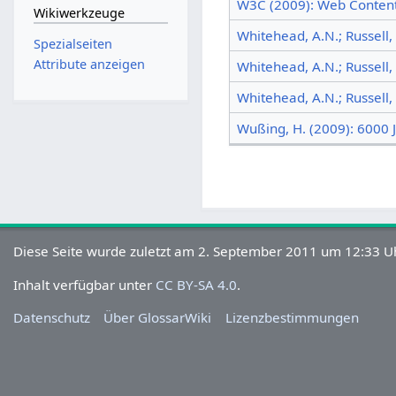
W3C (2009): Web Content 
Wikiwerkzeuge
Whitehead, A.N.; Russell,
Spezialseiten
Attribute anzeigen
Whitehead, A.N.; Russell,
Whitehead, A.N.; Russell,
Wußing, H. (2009): 6000
Diese Seite wurde zuletzt am 2. September 2011 um 12:33 Uh
Inhalt verfügbar unter
CC BY-SA 4.0
.
Datenschutz
Über GlossarWiki
Lizenzbestimmungen