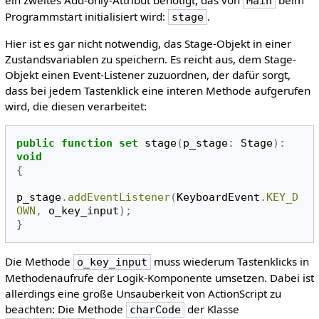
ein zweites Add-only-Attribut benötigt, das von
beim
Main
Programmstart initialisiert wird:
.
stage
Hier ist es gar nicht notwendig, das Stage-Objekt in einer
Zustandsvariablen zu speichern. Es reicht aus, dem Stage-
Objekt einen Event-Listener zuzuordnen, der dafür sorgt,
dass bei jedem Tastenklick eine interen Methode aufgerufen
wird, die diesen verarbeitet:
public
function
set
stage
(
p_stage
:
Stage
):
void
{
p_stage
.
addEventListener
(
KeyboardEvent
.
KEY_D
OWN
,
o_key_input
);
}
Die Methode
muss wiederum Tastenklicks in
o_key_input
Methodenaufrufe der Logik-Komponente umsetzen. Dabei ist
allerdings eine große Unsauberkeit von ActionScript zu
beachten: Die Methode
der Klasse
charCode