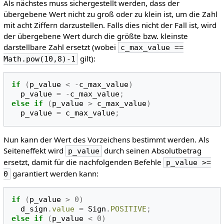
Als nächstes muss sichergestellt werden, dass der
übergebene Wert nicht zu groß oder zu klein ist, um die Zahl
mit acht Ziffern darzustellen. Falls dies nicht der Fall ist, wird
der übergebene Wert durch die größte bzw. kleinste
darstellbare Zahl ersetzt (wobei
c_max_value ==
gilt):
Math.pow(10,8)-1
if
(
p_value
<
-
c_max_value
)
p_value
=
-
c_max_value
;
else
if
(
p_value
>
c_max_value
)
p_value
=
c_max_value
;
Nun kann der Wert des Vorzeichens bestimmt werden. Als
Seiteneffekt wird
durch seinen Absolutbetrag
p_value
ersetzt, damit für die nachfolgenden Befehle
p_value >=
garantiert werden kann:
0
if
(
p_value
>
0
)
d_sign
.
value
=
Sign
.
POSITIVE
;
else
if
(
p_value
<
0
)