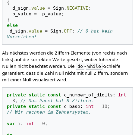
{
d_sign
.
value
=
Sign
.
NEGATIVE
;
p_value
=
-
p_value
;
}
else
d_sign
.
value
=
Sign
.
OFF
;
// 0 hat kein 
Vorzeichen!
Als nächstes werden die Ziffern-Elemente (von rechts nach
links) auf die korrekten Werte gesetzt, wobei führende
Nullen nicht beachtet werden. Die
-
-Schleife
do
while
garantiert, dass die Zahl Null nicht mit null Ziffern, sondern
mit einer Null visualisiert wird.
private
static
const
c_number_of_digits
:
int
=
8
;
// Das Panel hat 8 Ziffern.
private
static
const
c_base
:
int
=
10
;
// Wir rechnen im Zehnersystem.
var
i
:
int
=
0
;
do