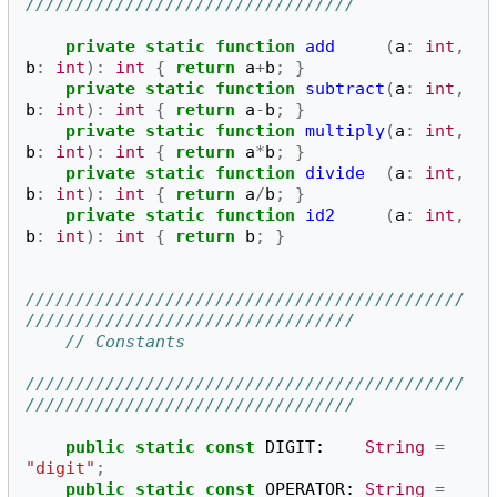
/////////////////////////////////
private
static
function 
add
(
a
:
int
,
b
:
int
):
int
{
return
a
+
b
;
}
private
static
function 
subtract
(
a
:
int
,
b
:
int
):
int
{
return
a
-
b
;
}
private
static
function 
multiply
(
a
:
int
,
b
:
int
):
int
{
return
a
*
b
;
}
private
static
function 
divide
(
a
:
int
,
b
:
int
):
int
{
return
a
/
b
;
}
private
static
function 
id2
(
a
:
int
,
b
:
int
):
int
{
return
b
;
}
////////////////////////////////////////////
/////////////////////////////////
// Constants
////////////////////////////////////////////
/////////////////////////////////
public
static
const
DIGIT
:
String
=
"digit"
;
public
static
const
OPERATOR
:
String
=