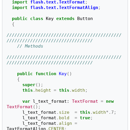
import
flash.text.TextFormat
;
import
flash.text.TextFormatAlign
;
public
class
Key
extends
Button
{
////////////////////////////////////////////
/////////////////////////////////
// Methods
////////////////////////////////////////////
/////////////////////////////////
public
function 
Key
()
{
super
();
this
.
height
=
this
.
width
;
var
l_text_format
:
TextFormat
=
new
TextFormat
();
l_text_format
.
size
=
this
.
width
*.
7
;
l_text_format
.
bold
=
true
;
l_text_format
.
align
=
TextFormatAlign
.
CENTER
;