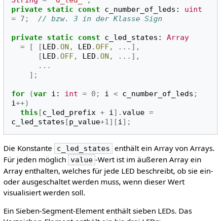
String
=
"d_led_"
;
private
static
const
c_number_of_leds
:
uint
=
7
;
// bzw. 3 in der Klasse Sign
private
static
const
c_led_states
:
Array
=
[
[
LED
.
ON
,
LED
.
OFF
,
...],
[
LED
.
OFF
,
LED
.
ON
,
...],
...
];
for
(
var
i
:
int
=
0
;
i
<
c_number_of_leds
;
i
++)
this
[
c_led_prefix
+
i
].
value
=
c_led_states
[
p_value
+
1
][
i
];
Die Konstante
enthält ein Array von Arrays.
c_led_states
Für jeden möglich
-Wert ist im äußeren Array ein
value
Array enthalten, welches für jede LED beschreibt, ob sie ein-
oder ausgeschaltet werden muss, wenn dieser Wert
visualisiert werden soll.
Ein Sieben-Segment-Element enthält sieben LEDs. Das