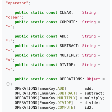
"operator"
;
public
static
const
CLEAR
:
String
=
"clear"
;
public
static
const
COMPUTE
:
String
=
"="
;
public
static
const
ADD
:
String
=
"+"
;
public
static
const
SUBTRACT
:
String
=
"−"
;
public
static
const
MULTIPLY
:
String
=
"×"
;
public
static
const
DIVIDE
:
String
=
"÷"
;
public
static
const
OPERATIONS
:
Object
=
{};
OPERATIONS
[
EnumKey
.
ADD
]
=
add
;
OPERATIONS
[
EnumKey
.
SUBTRACT
]
=
subtract
;
OPERATIONS
[
EnumKey
.
MULTIPLY
]
=
multiply
;
OPERATIONS
[
EnumKey
.
DIVIDE
]
=
divide
;
OPERATIONS
[
EnumKey
.
COMPUTE
]
=
id2
;