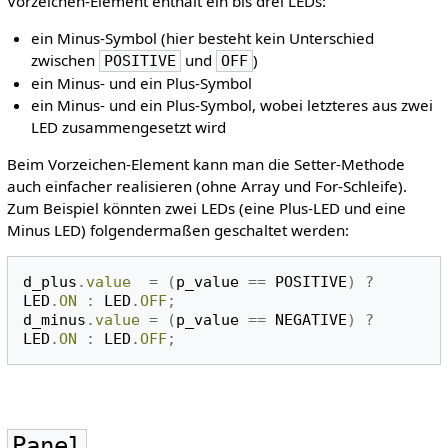
Vorzeichen-Element enthält ein bis drei LEDs:
ein Minus-Symbol (hier besteht kein Unterschied
zwischen
und
)
POSITIVE
OFF
ein Minus- und ein Plus-Symbol
ein Minus- und ein Plus-Symbol, wobei letzteres aus zwei
LED zusammengesetzt wird
Beim Vorzeichen-Element kann man die Setter-Methode
auch einfacher realisieren (ohne Array und For-Schleife).
Zum Beispiel könnten zwei LEDs (eine Plus-LED und eine
Minus LED) folgendermaßen geschaltet werden:
d_plus
.
value
=
(
p_value
==
POSITIVE
)
?
LED
.
ON
:
LED
.
OFF
;
d_minus
.
value
=
(
p_value
==
NEGATIVE
)
?
LED
.
ON
:
LED
.
OFF
;
Panel