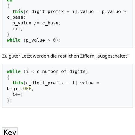
{
this
[
c_digit_prefix
+
i
].
value
=
p_value
%
c_base
;
p_value
/=
c_base
;
i
++;
}
while
(
p_value
>
0
);
Zu guter Letzt werden die restlichen Ziffern „ausgeschaltet“:
while
(
i
<
c_number_of_digits
)
{
this
[
c_digit_prefix
+
i
].
value
=
Digit
.
OFF
;
i
++;
};
Key