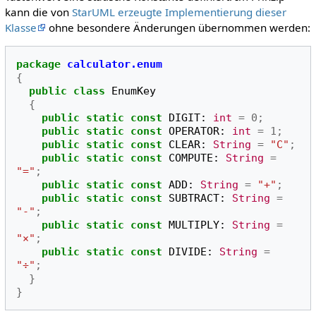
kann die von
StarUML erzeugte Implementierung dieser
Klasse
ohne besondere Änderungen übernommen werden:
package
calculator.enum
{
public
class
EnumKey
{
public
static
const
DIGIT
:
int
=
0
;
public
static
const
OPERATOR
:
int
=
1
;
public
static
const
CLEAR
:
String
=
"C"
;
public
static
const
COMPUTE
:
String
=
"="
;
public
static
const
ADD
:
String
=
"+"
;
public
static
const
SUBTRACT
:
String
=
"-"
;
public
static
const
MULTIPLY
:
String
=
"×"
;
public
static
const
DIVIDE
:
String
=
"÷"
;
}
}