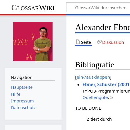
GlossarWiki
Alexander Ebn
Seite
Diskussion
Bibliografie
[
ein-/ausklappen
]
Navigation
Ebner, Schuster (2001
Hauptseite
TYPO3-Programmierung 
Hilfe
Quellengüte
: 5
Impressum
Datenschutz
TO BE DONE
Zitiert durch