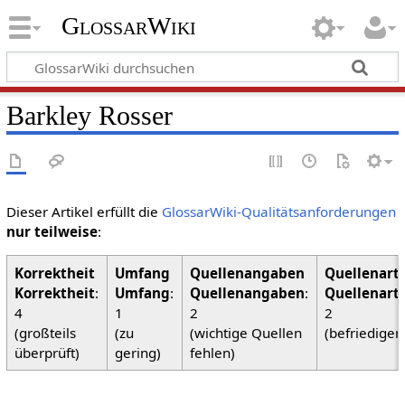
GlossarWiki
Barkley Rosser
Dieser Artikel erfüllt die
GlossarWiki-Qualitätsanforderungen
nur teilweise
:
Korrektheit
:
Umfang
:
Quellenangaben
:
Quellenart
4
1
2
2
(großteils
(zu
(wichtige Quellen
(befriedigen
überprüft)
gering)
fehlen)