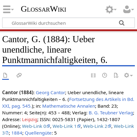
GlossarWiki
Cantor, G. (1884): Ueber
unendliche, lineare
Punktmannichfaltigkeiten, 6.
Cantor (1884)
:
Georg Cantor
; Ueber unendliche, lineare
Punktmannichfaltigkeiten – 6. (
Fortsetzung des Artikels in Bd.
XXI, pag. 545.
); in:
Mathematische Annalen
; Band: 23;
Nummer: 4; Seite(n): 453 – 488; Verlag:
B. G. Teubner Verlag
;
Adresse:
Leipzig
; ISSN: 0025-5831 (Papier), 1432-1807
(Online);
Web-Link 0
,
Web-Link 1
,
Web-Link 2
,
Web-Link
3
;
1884
;
Quellengüte
: 5