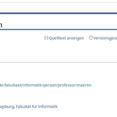
n
Quelltext anzeigen
Versionsges
e/fakultaet/informatik/person/professor/maertin
ugsburg
,
Fakultät für Informatik