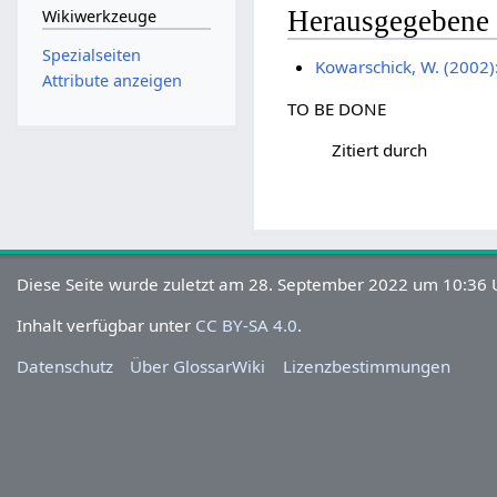
Herausgegebene
Wikiwerkzeuge
Spezialseiten
Kowarschick, W. (2002
Attribute anzeigen
TO BE DONE
Zitiert durch
Diese Seite wurde zuletzt am 28. September 2022 um 10:36 U
Inhalt verfügbar unter
CC BY-SA 4.0
.
Datenschutz
Über GlossarWiki
Lizenzbestimmungen