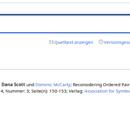
Quelltext anzeigen
Versionsges
:
Dana Scott
und
Dominic McCarty
; Reconsidering Ordered Pairs
14; Nummer: 3; Seite(n): 150-153; Verlag:
Association for Symbol