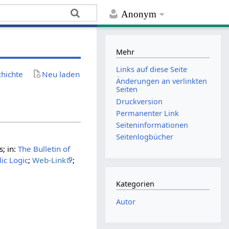
Anonym
Mehr
Links auf diese Seite
chichte
Neu laden
Änderungen an verlinkten
Seiten
Druckversion
Permanenter Link
Seiten­­informationen
Seitenlogbücher
; in:
The Bulletin of
ic Logic
;
Web-Link
;
Kategorien
Autor