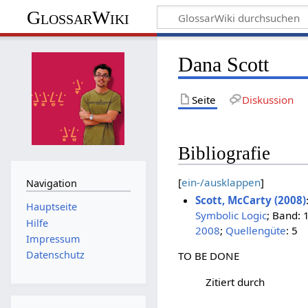
GlossarWiki
Dana Scott
Seite
Diskussion
Bibliografie
[
ein-/ausklappen
]
Navigation
Scott, McCarty (2008)
Hauptseite
Symbolic Logic
; Band: 
Hilfe
2008
;
Quellengüte
: 5
Impressum
Datenschutz
TO BE DONE
Zitiert durch