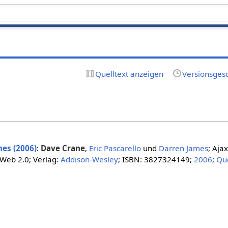
Quelltext anzeigen
Versionsges
mes (2006)
:
Dave Crane
,
Eric Pascarello
und
Darren James
; Aja
 Web 2.0; Verlag:
Addison-Wesley
; ISBN: 3827324149;
2006
;
Qu