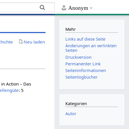
Anonym
Mehr
Links auf diese Seite
chichte
Neu laden
Änderungen an verlinkten
Seiten
Druckversion
Permanenter Link
Seiten­­informationen
Seitenlogbücher
x in Action – Das
ellengüte
: 5
Kategorien
Autor