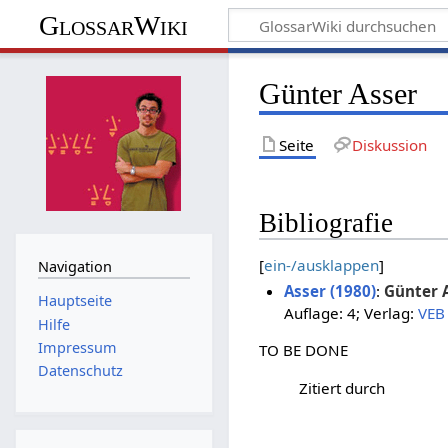
GlossarWiki
Günter Asser
Seite
Diskussion
Bibliografie
[
ein-/ausklappen
]
Navigation
Asser (1980)
:
Günter 
Hauptseite
Auflage: 4; Verlag:
VEB 
Hilfe
Impressum
TO BE DONE
Datenschutz
Zitiert durch