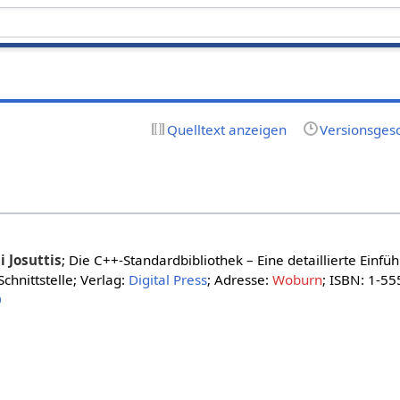
Quelltext anzeigen
Versionsges
i Josuttis
; Die C++-Standardbibliothek – Eine detaillierte Einfüh
chnittstelle; Verlag:
Digital Press
; Adresse:
Woburn
; ISBN: 1-5
0