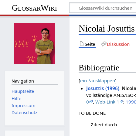
GlossarWiki
Nicolai Josuttis
Seite
Diskussion
Bibliografie
[
ein-/ausklappen
]
Navigation
Josuttis (1996)
:
Nicola
Hauptseite
vollständige ANIS/ISO-S
Hilfe
0
,
Web-Link 1
;
199
Impressum
Datenschutz
TO BE DONE
Zitiert durch