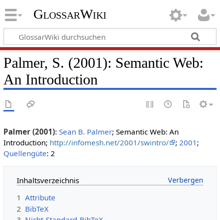
GlossarWiki
Palmer, S. (2001): Semantic Web:
An Introduction
Palmer (2001)
:
Sean B. Palmer
; Semantic Web: An
Introduction;
http://infomesh.net/2001/swintro/
;
2001
;
Quellengüte
: 2
Inhaltsverzeichnis
1
Attribute
2
BibTeX
3
Nicht-Standard-BibTeX