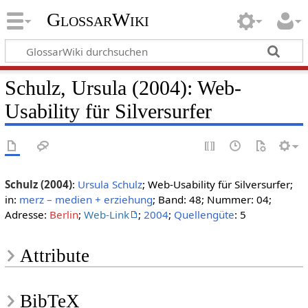
GlossarWiki
Schulz, Ursula (2004): Web-
Usability für Silversurfer
Schulz (2004)
:
Ursula Schulz
; Web-Usability für Silversurfer;
in:
merz – medien + erziehung
; Band: 48; Nummer: 04;
Adresse:
Berlin
;
Web-Link
;
2004
;
Quellengüte
: 5
Attribute
BibTeX