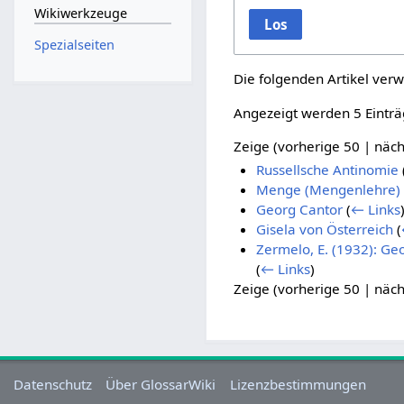
Wikiwerkzeuge
Los
Spezialseiten
Die folgenden Artikel verw
Angezeigt werden 5 Einträ
Zeige (
vorherige 50
|
näch
Russellsche Antinomie
Menge (Mengenlehre)
Georg Cantor
(
← Links
Gisela von Österreich
(
Zermelo, E. (1932): G
(
← Links
)
Zeige (
vorherige 50
|
näch
Datenschutz
Über GlossarWiki
Lizenzbestimmungen