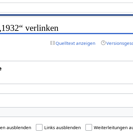
 „1932“ verlinken
Quelltext anzeigen
Versionsges
e
gen ausblenden
Links ausblenden
Weiterleitungen a