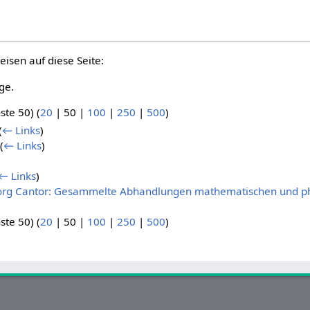
eisen auf diese Seite:
ge.
ste 50
) (
20
|
50
|
100
|
250
|
500
)
(
← Links
)
(
← Links
)
)
← Links
)
eorg Cantor: Gesammelte Abhandlungen mathematischen und phi
ste 50
) (
20
|
50
|
100
|
250
|
500
)