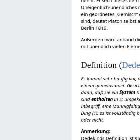
nennt. Er setzt dieses de
Uneigentlich-unendliches 
ein geordnetes „Gemisch“ 
sind, deutet Platon selbst
Berlin 1819.
Außerdem wird anhand die
mit unendlich vielen Eleme
Definition (
Dede
Es kommt sehr häufig vor,
einem gemeinsamen Gesicht
dann, daß sie ein
System
S
sind
enthalten
in S; umgek
Inbegriff, eine Mannigfalti
Ding (1); es ist vollständi
oder nicht.
Anmerkung:
Dedekinds Definition ist
na