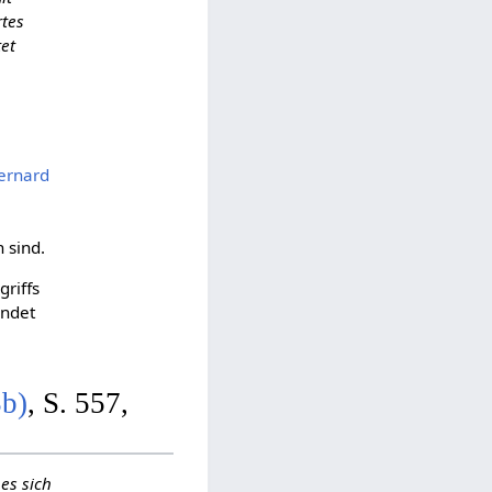
tes
et
e
ernard
 sind.
griffs
endet
3b)
, S. 557,
es sich