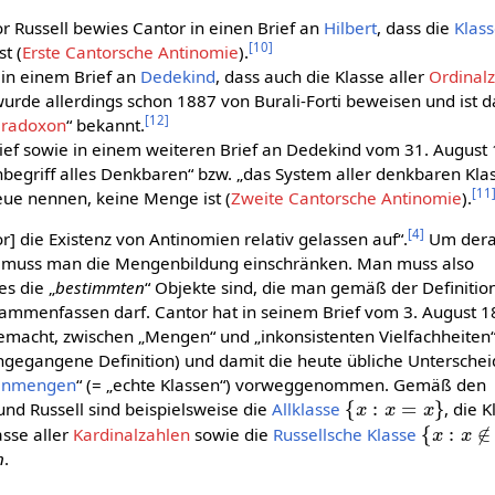
vor Russell bewies Cantor in einen Brief an
Hilbert
, dass die
Klas
[
10
]
t (
Erste Cantorsche Antinomie
).
in einem Brief an
Dedekind
, dass auch die Klasse aller
Ordinal
urde allerdings schon 1887 von Burali-Forti beweisen und ist 
[
12
]
Paradoxon
“ bekannt.
ief sowie in einem weiteren Brief an Dedekind vom 31. August
egriff alles Denkbaren“ bzw. „das System aller denkbaren Klass
[
11
heue nennen, keine Menge ist (
Zweite Cantorsche Antinomie
).
[
4
]
 die Existenz von Antinomien relativ gelassen auf“.
Um dera
 muss man die Mengenbildung einschränken. Man muss also
es die „
bestimmten
“ Objekte sind, die man gemäß der Definitio
ammenfassen darf. Cantor hat in seinem Brief vom 3. August 
macht, zwischen „Mengen“ und „inkonsistenten Vielfachheiten“
ngegangene Definition) und damit die heute übliche Untersche
Unmengen
“ (= „echte Klassen“) vorweggenommen. Gemäß den
{
x
:
x
=
x
}
nd Russell sind beispielsweise die
Allklasse
, die 
{
x
:
x
∉
x
}
lasse aller
Kardinalzahlen
sowie die
Russellsche Klasse
n
.