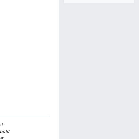
ht
obald
it