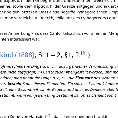
m ἄπειρον, d. h. dem Unbegrenzten, Unbestimmten, welches ich
nenne, sowie dem πέρας d. h. der Grenze entgegen und erklärt e
der beiden letzteren. Dass diese Begriffe Pythagoreischen Urs
 an; man vergleiche A. Boeckh, Philolaos des Pythagoreers Lehre
ser Anmerkung klar, dass Cantor tatsächlich vor allem an Me
nten interessiert war.
[
6
]
kind (1888)
, S. 1 – 2, §1, 2.
)
 daß verschiedene Dinge
a
,
b
,
c
... aus irgendeiner Veranlassung u
s­puncte aufgefaßt, im Geiste zusammengestellt werden, und m
 bilden; man nennt die Dinge
a
,
b
,
c
... die
Elemente
des Systems S
ehrt
besteht
S aus diesen Elementen. Ein solches System S (oder e
gkeit, eine Gesamtheit) ist als Gegenstand unseres Denkens ebenfa
g bestimmt, wenn von jedem Ding bestimmt ist, ob es Element von S 
[
7
]
iv
im Sinne von Hausdorff
, da sie eine uneingeschränkte