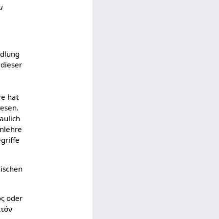
u
ndlung
 dieser
re hat
iesen.
aulich
enlehre
griffe
eischen
ος oder
ϰτóν