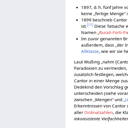
1897, d. h. fünf Jahre 
keine „fertige Menge“ is
1899 beschrieb Cantor 
[
11
]
ist.
Diese Tatsache w
Namen „
Burali-Forti-
Im zuvor genannten Br
außerdem, dass „der Inb
Allklasse
, wie wir sie 
Laut Wußing „nahm [Cantor]
Paradoxien zu vermeiden,
zusätzlich festlegen, welch
Cantor in einer Menge zus
Dedekind den Vorschlag ge
unterscheiden (siehe vora
zwischen „Mengen“ und „
Erkenntnissen von Cantor u
aller
Ordinalzahlen
, die K
inkonsistente Vielfachheite