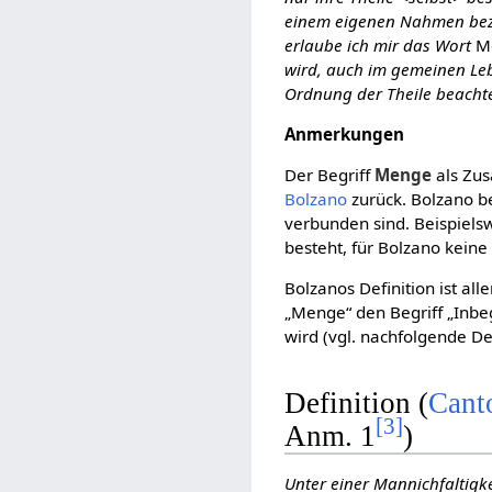
einem eigenen Nahmen beze
erlaube ich mir das Wort
M
wird, auch im gemeinen Leb
Ordnung der Theile beachte
Anmerkungen
Der Begriff
Menge
als Zu
Bolzano
zurück. Bolzano b
verbunden sind. Beispiels
besteht, für Bolzano kein
Bolzanos Definition ist all
„Menge“ den Begriff „Inbe
wird (vgl. nachfolgende D
Definition (
Cant
[
3
]
Anm. 1
)
Unter einer Mannichfaltigke