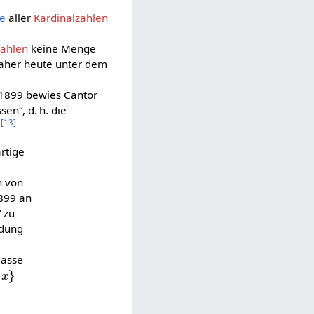
se
aller
Kardinalzahlen
zahlen
keine Menge
daher heute unter dem
 1899 bewies Cantor
en“, d. h. die
]
[
13
]
rtige
n von
1899 an
 zu
idung
Klasse