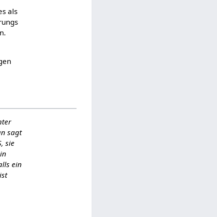
s als
prungs
n.
ngen
nter
an sagt
, sie
in
lls ein
ist