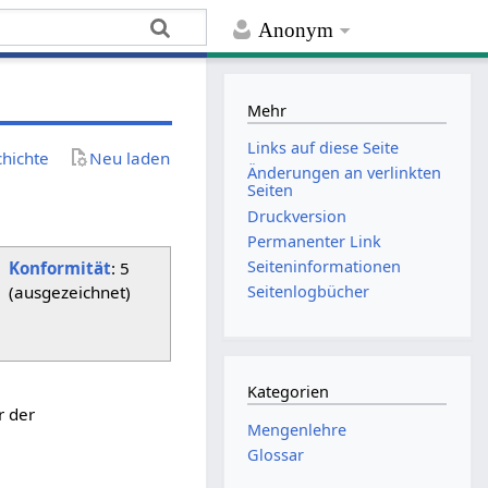
Anonym
Mehr
Links auf diese Seite
chichte
Neu laden
Änderungen an verlinkten
Seiten
Druckversion
Permanenter Link
Seiten­­informationen
Konformität
: 5
(ausgezeichnet)
Seitenlogbücher
Kategorien
r der
Mengenlehre
Glossar