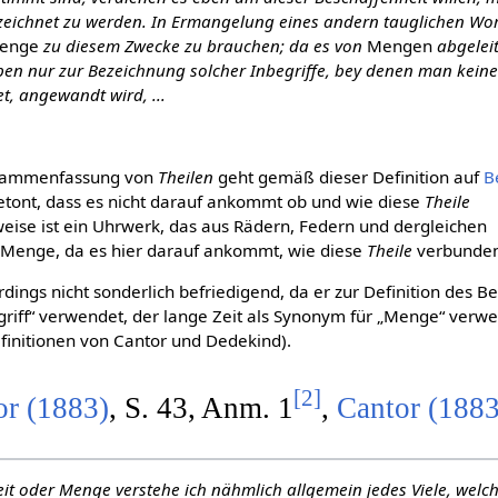
ichnet zu werden. In Ermangelung eines andern tauglichen Wor
enge
zu diesem Zwecke zu brauchen; da es von
Mengen
abgeleit
en nur zur Bezeichnung solcher Inbegriffe, bey denen man kein
t, angewandt wird, ...
sammenfassung von
Theilen
geht gemäß dieser Definition auf
B
etont, dass es nicht darauf ankommt ob und wie diese
Theile
weise ist ein Uhrwerk, das aus Rädern, Federn und dergleichen
e Menge, da es hier darauf ankommt, wie diese
Theile
verbunden
erdings nicht sonderlich befriedigend, da er zur Definition des Be
griff“ verwendet, der lange Zeit als Synonym für „Menge“ verw
efinitionen von Cantor und Dedekind).
[
2
]
or (1883)
, S. 43, Anm. 1
,
Cantor (188
it oder Menge verstehe ich nähmlich allgemein jedes Viele, welch