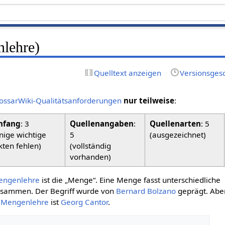
lehre)
Quelltext anzeigen
Versionsges
ossarWiki-Qualitätsanforderungen
nur teilweise
:
fang
: 3
Quellenangaben
:
Quellenarten
: 5
inige wichtige
5
(ausgezeichnet)
kten fehlen)
(vollständig
vorhanden)
engenlehre
ist die „Menge“. Eine Menge fasst unterschiedliche
zusammen. Der Begriff wurde von
Bernard Bolzano
geprägt. Abe
r
Mengenlehre
ist
Georg Cantor
.