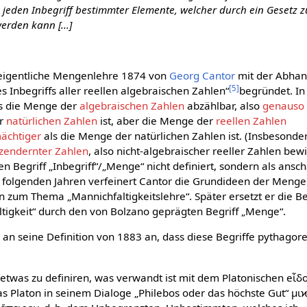
h. jeden Inbegriff bestimmter Elemente, welcher durch ein Gesetz z
rden kann [...]
eigentliche Mengenlehre 1874 von
Georg Cantor
mit der Abha
[
5
]
s Inbegriffs aller reellen algebraischen Zahlen“
begründet. In
ass die Menge der
algebraischen Zahlen
abzählbar, also
genauso
er
natürlichen Zahlen
ist, aber die Menge der
reellen Zahlen
ächtiger
als die Menge der natürlichen Zahlen ist. (Insbesonde
szendernter Zahlen
, also nicht-algebraischer reeller Zahlen bew
en Begriff „Inbegriff“/„Menge“ nicht definiert, sondern als ansch
en folgenden Jahren verfeinert Cantor die Grundideen der Meng
zum Thema „Mannichfaltigkeitslehre“. Später ersetzt er die Be
ltigkeit“ durch den von Bolzano geprägten Begriff „Menge“.
 an seine Definition von 1883 an, dass diese Begriffe pythagor
it etwas zu definiren, was verwandt ist mit dem Platonischen eἶδ
as Platon in seinem Dialoge „Philebos oder das höchste Gut“ μι