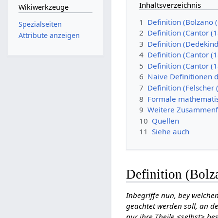
Inhaltsverzeichnis
Wikiwerkzeuge
1
Definition (Bolzano 
Spezialseiten
2
Definition (Cantor (
Attribute anzeigen
3
Definition (Dedekind 
4
Definition (Cantor (
5
Definition (Cantor (
6
Naive Definitionen 
7
Definition (Felscher
8
Formale mathematis
9
Weitere Zusammenf
10
Quellen
11
Siehe auch
Definition (Bolz
Inbegriffe nun, bey welchen
geachtet werden soll, an de
nur ihre Theile <selbst> be