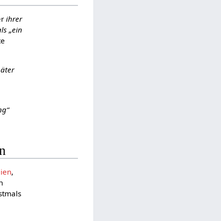
er
ihrer
ls „ein
te
päter
ng“
en
ien
,
n
stmals