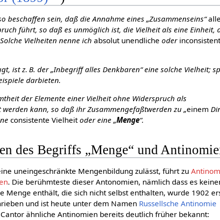
h so beschaffen sein, daß die Annahme eines „Zusammenseins“
all
ch führt, so daß es unmöglich ist, die Vielheit als eine Einheit, a
 Solche Vielheiten nenne ich
absolut unendliche
oder
inconsisten
t, ist z. B. der „Inbegriff alles Denkbaren“ eine solche Vielheit; s
ispiele darbieten.
heit der Elemente einer Vielheit ohne Widerspruch als
 werden kann, so daß ihr Zusammengefaßtwerden zu „
einem
Di
eine
consistente Vielheit
oder eine „
Menge
“.
nen des Begriffs „Menge“ und Antinomi
 eine uneingeschränkte Mengenbildung zulässt, führt zu
Antinom
ien
. Die berühmteste dieser Antonomien, nämlich dass es keine
 Menge enthält, die sich nicht selbst enthalten, wurde 1902 er
rieben und ist heute unter dem Namen
Russellsche Antinomie
Cantor ähnliche Antinomien bereits deutlich früher bekannt: