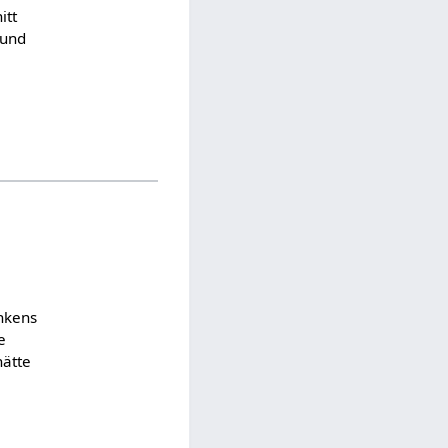
itt
 und
nkens
e
hätte