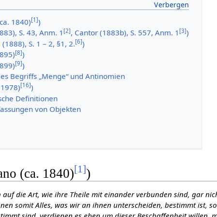
[
1
]
(ca. 1840)
)
[
2
]
[
3
]
1883), S. 43, Anm. 1
, Cantor (1883b), S. 557, Anm. 1
)
[
6
]
(1888), S. 1 – 2, §1, 2.
)
[
8
]
1895)
)
[
9
]
1899)
)
des Begriffs „Menge“ und Antinomien
[
16
]
 (1978)
)
che Definitionen
assungen von Objekten
[
1
]
ano (ca. 1840)
)
 auf die Art, wie ihre Theile mit einander verbunden sind, gar nic
nen somit Alles, was wir an ihnen unterscheiden, bestimmt ist, s
stimmt sind, verdienen es eben um dieser Beschaffenheit willen, m