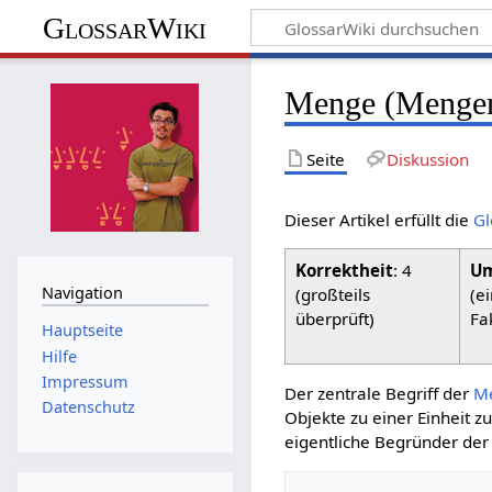
GlossarWiki
Menge (Mengen
Seite
Diskussion
Dieser Artikel erfüllt die
Gl
Korrektheit
: 4
Um
Navigation
(großteils
(e
überprüft)
Fa
Hauptseite
Hilfe
Impressum
Der zentrale Begriff der
M
Datenschutz
Objekte zu einer Einheit 
eigentliche Begründer de