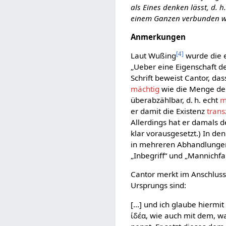
als Eines denken lässt, d. 
einem Ganzen verbunden we
Anmerkungen
[
4
]
Laut Wußing
wurde die 
„Ueber eine Eigenschaft de
Schrift beweist Cantor, d
mächtig
wie die Menge d
überabzählbar, d. h. echt
m
er damit die Existenz
tran
Allerdings hat er damals d
klar vorausgesetzt.) In d
in mehreren Abhandlungen 
„Inbegriff“ und „Mannichfa
Cantor merkt im Anschluss
Ursprungs sind:
[...] und ich glaube hierm
ίδέα, wie auch mit dem, w