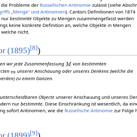
 die Probleme der
Russellschen Antinomie
zulässt (siehe Abschn
griffs „Menge“ und Antinomien
). Cantors Definitionen von 1874
a nur
bestimmte
Objekte zu Mengen zusammengefasst werden
dings keine konkrete Definition an, welche Objekte in Mengen
 welche nicht.
[
8
]
or (1895)
)
M
ehen wir jede Zusammenfassung
von
bestimmten
m
ecten
unserer Anschauung oder unseres Denkens (welche die
erden) zu einem Ganzen.
unterscheidbaren Objecte
unserer Anschauung und unseres De
ndern nur
bestimmte
. Diese Einschränkung ist wesentlich, da ein
g sofort Antinomien, wie die
Russellsche Antinomie
zur Folge 
[
9
]
or (1899)
)