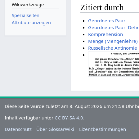
Wikiwerkzeuge
Zitiert durch
Spezialseiten
Geordnetes Paar
Attribute anzeigen
Geordnetes Paar: Defin
Komprehension
Menge (Mengenlehre)
Russellsche Antinomie
Diese Seite wurde zuletzt am 8. August 2026 um 21:58 Uhr be
Inhalt verfügbar unter
CC BY-SA 4.0
.
Datenschutz
Über GlossarWiki
Lizenzbestimmungen