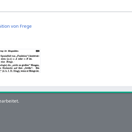
ition von Frege
arbeitet.