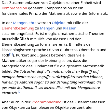
Das Zusammenfassen von Objekten zu einer Einheit wird
Komprehesion
genannt. Komprehension ist ein
fundamentales Prinzip der Mathematik sowie der Informatik.
In der
Mengenlehre
werden
Objekte
mit Hilfe der
Elementbeziehung
zu
Mengen
und
Klassen
zusammengefasst. Es ist möglich, mathematische Theorien
ausschließlich
mit Hilfe von Klassen und der
Elementbeziehung zu formalisieren (z. B. mittels der
klassenlogischen Sprache LЄ von Glubrecht, Oberschelp und
[
1
]
Todt
). Purkert und Ilgauds betonen, dass viele
Mathematiker sogar der Meinung seien, dass die
Mengenlehre das Fundament für die gesamte Mathematik
bildet:
Die Tatsache, daß alle mathematischen Begriff auf
mengentheoretische Begriffe zurückgeführt werden können,
hat einige Autoren sogar zu der Behauptung veranlaßt, die
gesamte Mathematik sei letztendlich mit der Mengenlehre
[
2
]
identisch.
Aber auch in der
Programmierung
ist das Zusammenfassen
von Objekten zu komplexeren Objekte von zentraler