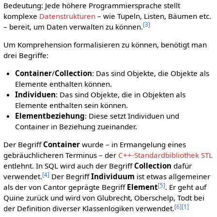
Bedeutung: Jede höhere Programmiersprache stellt
komplexe
Datenstrukturen
– wie Tupeln, Listen, Bäumen etc.
[
3
]
– bereit, um Daten verwalten zu können.
Um Komprehension formalisieren zu können, benötigt man
drei Begriffe:
Container
/
Collection
: Das sind Objekte, die Objekte als
Elemente enthalten können.
Individuen
: Das sind Objekte, die in Objekten als
Elemente enthalten sein können.
Elementbeziehung
: Diese setzt Individuen und
Container in Beziehung zueinander.
Der Begriff
Container
wurde – in Ermangelung eines
gebräuchlicheren Terminus – der
C++-Standardbibliothek STL
entlehnt. In SQL wird auch der Begriff
Collection
dafür
[
4
]
verwendet.
Der Begriff
Individuum
ist etwas allgemeiner
[
5
]
als der von Cantor geprägte Begriff
Element
. Er geht auf
Quine zurück und wird von Glubrecht, Oberschelp, Todt bei
[
6
]
[
1
]
der Definition diverser Klassenlogiken verwendet.