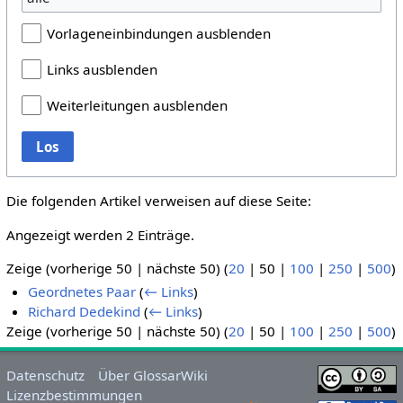
Vorlageneinbindungen ausblenden
Links ausblenden
Weiterleitungen ausblenden
Los
Die folgenden Artikel verweisen auf diese Seite:
Angezeigt werden 2 Einträge.
Zeige (
vorherige 50
|
nächste 50
) (
20
|
50
|
100
|
250
|
500
)
Geordnetes Paar
(
← Links
)
Richard Dedekind
(
← Links
)
Zeige (
vorherige 50
|
nächste 50
) (
20
|
50
|
100
|
250
|
500
)
Datenschutz
Über GlossarWiki
Lizenzbestimmungen