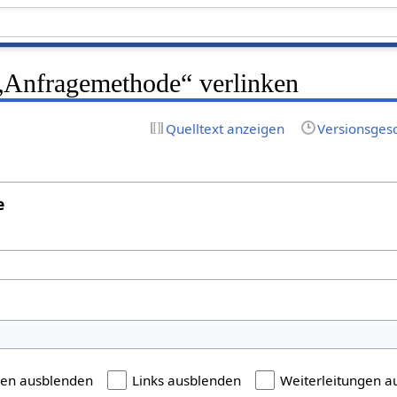
 „Anfragemethode“ verlinken
Quelltext anzeigen
Versionsges
e
gen ausblenden
Links ausblenden
Weiterleitungen a