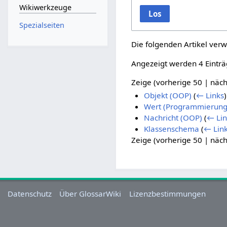
Wikiwerkzeuge
Los
Spezialseiten
Die folgenden Artikel verw
Angezeigt werden 4 Einträ
Zeige (
vorherige 50
|
näch
Objekt (OOP)
(
← Links
)
Wert (Programmierung
Nachricht (OOP)
(
← Lin
Klassenschema
(
← Lin
Zeige (
vorherige 50
|
näch
Datenschutz
Über GlossarWiki
Lizenzbestimmungen