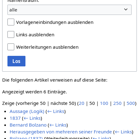
alle
Vorlageneinbindungen ausblenden
Links ausblenden
Weiterleitungen ausblenden
Los
Die folgenden Artikel verweisen auf diese Seite:
Angezeigt werden 6 Einträge.
Zeige (
vorherige 50
|
nächste 50
) (
20
|
50
|
100
|
250
|
500
)
Aussage (Logik)
(
← Links
)
1837
(
← Links
)
Bernard Bolzano
(
← Links
)
Herausgegeben von mehreren seiner Freunde
(
← Links
)
Bolzano (1837)
(Weiterleitungsseite)
(
← Links
)