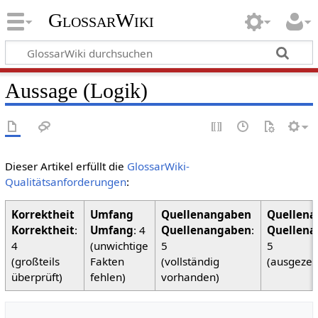
GlossarWiki
Aussage (Logik)
Dieser Artikel erfüllt die
GlossarWiki-
Qualitätsanforderungen
:
Korrektheit
:
Umfang
: 4
Quellenangaben
:
Quellena
4
(unwichtige
5
5
(großteils
Fakten
(vollständig
(ausgezei
überprüft)
fehlen)
vorhanden)