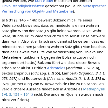
gelöst werden, wie
Kurt Gödel
mit seinen berühmten
Unvollständigkeitssätzen
gezeigt hat (vgl. auch
Metasprache:
Vermischung von Objekt- und Metaebene
).
In § 31 (S. 145 – 146) beweist Bolzano mit Hilfe eines
Widerspruchbeweises, dass es mindestens einen wahren
Satz gibt: Wenn der Satz „Es gibt keine wahren Sätze“ wahr
wäre, stünde er im Widerspruch zu sich selbst. Er selbst wäre
dann wahr. Also ist er falsch und damit ist beweisen, dass es
mindestens einen (anderen) wahren Satz gibt. (Man beachte,
dass der Beweis mit Hilfe von Vermischung von Objekt- und
Metaebene funktioniert, gegen die Bolzano zuvor noch
argumentiert hatte.) Bolzeno führt an, dass dieser Beweis
schon sehr alt ist. Er zitiert
Aristoteles
(
Methaph. I. VI. c. 8
),
Sextus Empiricus (
adv. Log. L. II 55
), Lambert (
Organon, B. I. §.
258. 267.
) und Bouterweck (
Idee einer Apodiktik, 1. B. S. 375 u.
378
). (Anmerkung von W. Kowarschick: Eine zu Bolzanos Satz
vergleichbare Aussage findet sich in Aristoteles
Methaphysik
I VI, S. 159 – 161
nicht. Die anderen Quellen wurden noch
nicht verifiziert.)