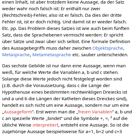
einen Inhalt, ist aber trotzdem keine Aussage, da der Satz
weder wahr noch falsch ist: Er enthält nur zwei
(Rechtschreib)-Fehler, also ist er falsch. Da dies der dritte
Fehler ist, ist er doch richtig. Und damit ist er wieder falsch.
Etc. pp. Das Problem dieses Satzes ist wie auch beim fünften
Satz, dass die Sprachebenen vermischt werden: Er spricht
über Sätze und zwar über sich selbst. Eine formale Definition
des Aussagebegriffs muss daher zwischen
Objektsprache
,
Metasprache
,
Metametasprache
etc. sauber unterscheiden.
Das sechste Gebilde ist nur dann eine Aussage, wenn man
weiß, für welche Werte die Variablen a, b und c stehen.
Solange diese Werte jedoch nicht festgelegt worden sind
(z.B. durch die Voraussetzung, dass c die Länge der
Hypothenuse eines bestimmten rechtwinkligen Dreiecks ist
und a und b die Längen der Katheten dieses Dreickes sind),
handelt es sich nicht um eine Aussage, sondern nur um eine
„
Aussageform
“. Erst wenn man die „
freien Variablen
“ a, b und
c an spezielle Werte „bindet“ und die Symbole +, =, ² auf die
übliche Weise
interpretiert
, entsteht eine Aussage. So ist die
zugehörige Aussage beispielsweise für a=1, b=2 und c=3