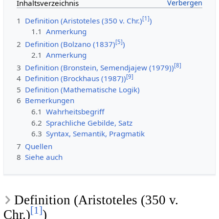
Inhaltsverzeichnis
[
1
]
1
Definition (Aristoteles (350 v. Chr.)
)
1.1
Anmerkung
[
5
]
2
Definition (Bolzano (1837)
)
2.1
Anmerkung
[
8
]
3
Definition (Bronstein, Semendjajew (1979))
[
9
]
4
Definition (Brockhaus (1987))
5
Definition (Mathematische Logik)
6
Bemerkungen
6.1
Wahrheitsbegriff
6.2
Sprachliche Gebilde, Satz
6.3
Syntax, Semantik, Pragmatik
7
Quellen
8
Siehe auch
Definition (Aristoteles (350 v.
[
1
]
Chr.)
)