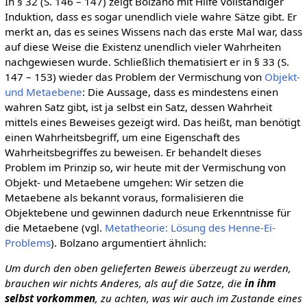
In § 32 (S. 146 – 147) zeigt Bolzano mit Hilfe vollständiger
Induktion, dass es sogar unendlich viele wahre Sätze gibt. Er
merkt an, das es seines Wissens nach das erste Mal war, dass
auf diese Weise die Existenz unendlich vieler Wahrheiten
nachgewiesen wurde. Schließlich thematisiert er in § 33 (S.
147 – 153) wieder das Problem der Vermischung von
Objekt-
und Metaebene
: Die Aussage, dass es mindestens einen
wahren Satz gibt, ist ja selbst ein Satz, dessen Wahrheit
mittels eines Beweises gezeigt wird. Das heißt, man benötigt
einen Wahrheitsbegriff, um eine Eigenschaft des
Wahrheitsbegriffes zu beweisen. Er behandelt dieses
Problem im Prinzip so, wir heute mit der Vermischung von
Objekt- und Metaebene umgehen: Wir setzen die
Metaebene als bekannt voraus, formalisieren die
Objektebene und gewinnen dadurch neue Erkenntnisse für
die Metaebene (vgl.
Metatheorie: Lösung des Henne-Ei-
Problems
). Bolzano argumentiert ähnlich:
Um durch den oben gelieferten Beweis überzeugt zu werden,
brauchen wir nichts Anderes, als auf die Satze, die
in ihm
selbst vorkommen
, zu achten, was wir auch im Zustande eines