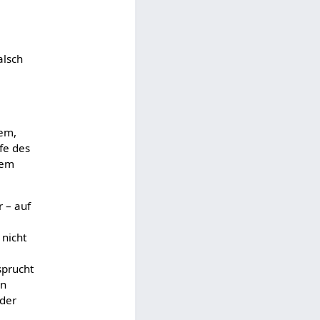
alsch
tem,
fe des
dem
 – auf
 nicht
sprucht
en
 der