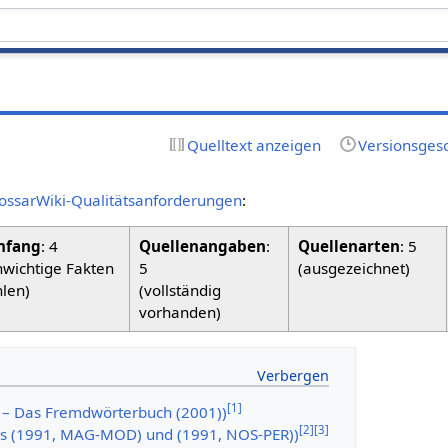
Quelltext anzeigen
Versionsges
ossarWiki-Qualitätsanforderungen
:
fang
: 4
Quellenangaben
:
Quellenarten
: 5
nwichtige Fakten
5
(ausgezeichnet)
hlen)
(vollständig
vorhanden)
[
1
]
 – Das Fremdwörterbuch (2001))
[
2
]
[
3
]
aus (1991, MAG-MOD) und (1991, NOS-PER))