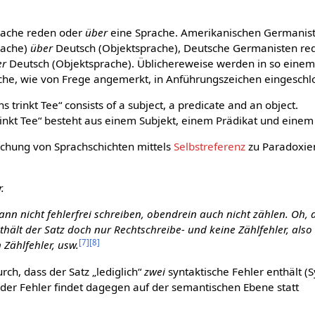
rache reden oder
über
eine Sprache. Amerikanischen Germanis
rache)
über
Deutsch (Objektsprache), Deutsche Germanisten r
er
Deutsch (Objektsprache). Üblichereweise werden in so einem 
che, wie von Frege angemerkt, in Anführungszeichen eingeschl
trinkt Tee“ consists of a subject, a predicate and an object.
rinkt Tee“ besteht aus einem Subjekt, einem Prädikat und einem
schung von Sprachschichten mittels
Selbstreferenz
zu Paradoxie
.
nn nicht fehlerfrei schreiben, obendrein auch nicht zählen. Oh, d
thält der Satz doch nur Rechtschreibe- und keine Zählfehler, also
[
7
]
[
8
]
 Zählfehler, usw.
ch, dass der Satz „lediglich“
zwei
syntaktische Fehler enthält (S
der Fehler findet dagegen auf der semantischen Ebene statt