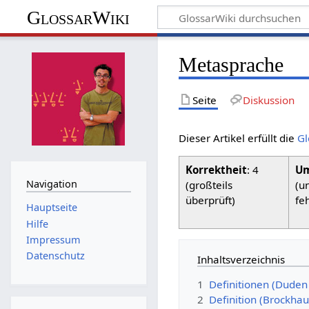
GlossarWiki
Metasprache
Seite
Diskussion
Dieser Artikel erfüllt die
Gl
Korrektheit
: 4
Um
Navigation
(großteils
(u
überprüft)
fe
Hauptseite
Hilfe
Impressum
Datenschutz
Inhaltsverzeichnis
1
Definitionen (Duden
2
Definition (Brockh