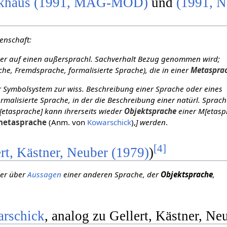
khaus (1991, MAG-MOD)
und
(1991, 
enschaft:
 der auf einen außersprachl. Sachverhalt Bezug genommen wird;
che, Fremdsprache, formalisierte Sprache), die in einer
Metaspra
r Symbolsystem zur wiss. Beschreibung einer Sprache oder eines
ormalisierte Sprache, in der die Beschreibung einer natürl. Sprac
etasprache] kann ihrerseits wieder
Objektsprache
einer M[etasp
etasprache
(Anm. von
Kowarschick
),
] werden
.
[
4
]
rt, Kästner, Neuber (1979)
)
der über
Aussagen
einer anderen Sprache, der
Objektsprache
,
rschick
, analog zu Gellert, Kästner, Ne