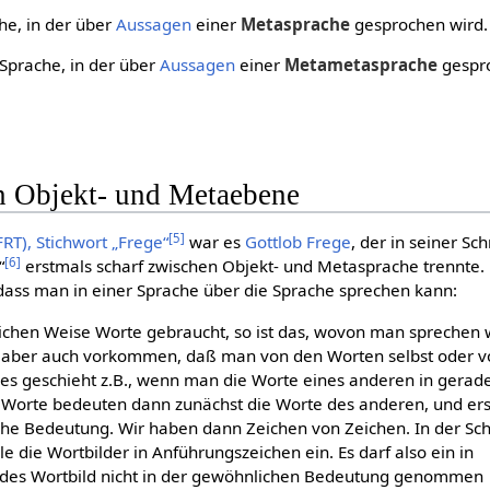
che, in der über
Aussagen
einer
Metasprache
gesprochen wird.
 Sprache, in der über
Aussagen
einer
Metametasprache
gespr
 Objekt- und Metaebene
[
5
]
RT), Stichwort „Frege“
war es
Gottlob Frege
, der in seiner Schr
[
6
]
“
erstmals scharf zwischen Objekt- und Metasprache trennte.
s, dass man in einer Sprache über die Sprache sprechen kann:
hen Weise Worte gebraucht, so ist das, wovon man sprechen w
 aber auch vorkommen, daß man von den Worten selbst oder v
enes geschieht z.B., wenn man die Worte eines anderen in gerad
 Worte bedeuten dann zunächst die Worte des anderen, und ers
he Bedeutung. Wir haben dann Zeichen von Zeichen. In der Schr
le die Wortbilder in Anführungszeichen ein. Es darf also ein in
des Wortbild nicht in der gewöhnlichen Bedeutung genommen