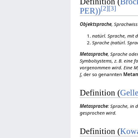
Definition (
Broc
[
2
]
[
3
]
PER))
Objektsprache
, Sprachwiss
natürl. Sprache, mit
Sprache (natürl. Spra
Metasprache
, Sprache ode
Symbolsystems, z. B. eine f
vorgenommen wird. Eine M[
[
, der so genannten
Metam
Definition (
Gelle
Metasprache
: Sprache, in 
gesprochen wird.
Definition (
Kowa