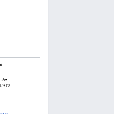
he
g der
tem zu