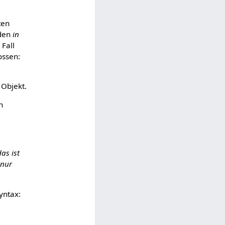
ten
eden
in
Fall
ossen:
 Objekt.
n
as ist
 nur
yntax: