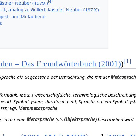
[
4
]
Kästner, Neuber (1979))
ick, analog zu Gellert, Kästner, Neuber (1979))
jekt- und Metaebene
k
[
1
]
den – Das Fremdwörterbuch (2001)
)
 Sprache als Gegenstand der Betrachtung, die mit der
Metasprac
nformatik, Math.) wissenschaftliche, terminologische Beschreibun
he od. Symbolsystem, das dazu dient, Sprache od. ein Symbolsys
ren; vgl.
Metametasprache
e, in der eine
Metasprache
(als
Objektsprache
) beschrieben wird