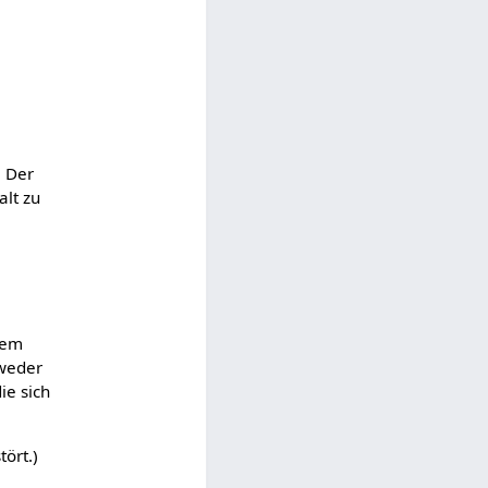
. Der
alt zu
dem
 weder
ie sich
tört.)