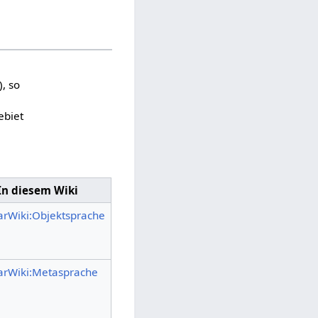
), so
ebiet
In diesem Wiki
arWiki:Objektsprache
arWiki:Metasprache