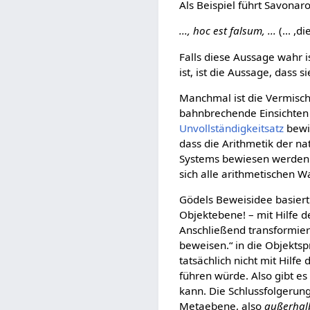
Als Beispiel führt Savonar
..., hoc est falsum, ...
(... ,d
Falls diese Aussage wahr is
ist, ist die Aussage, dass si
Manchmal ist die Vermisc
bahnbrechende Einsichten 
Unvollständigkeitsatz
bewi
dass die Arithmetik der na
Systems bewiesen werden 
sich alle arithmetischen 
Gödels Beweisidee basiert
Objektebene! – mit Hilfe d
Anschließend transformiert
beweisen.“ in die Objekts
tatsächlich nicht mit Hilf
führen würde. Also gibt es
kann. Die Schlussfolgerung
Metaebene, also
außerhal