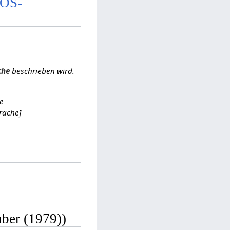
NOS-
che
beschrieben wird.
he
rache]
uber (1979))