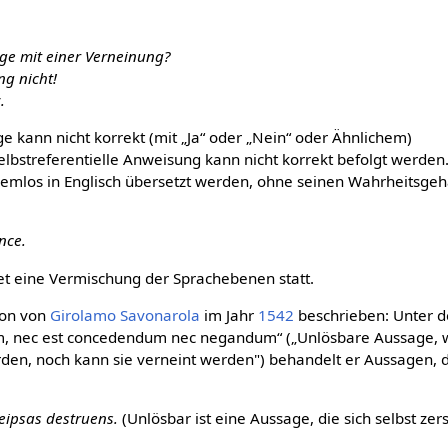
age mit einer Verneinung?
ng nicht!
.
age kann nicht korrekt (mit „Ja“ oder „Nein“ oder Ähnlichem)
elbstreferentielle Anweisung kann nicht korrekt befolgt werden
blemlos in Englisch übersetzt werden, ohne seinen Wahrheitsgeh
nce.
det eine Vermischung der Sprachebenen statt.
hon von
Girolamo Savonarola
im Jahr
1542
beschrieben: Unter 
tum, nec est concedendum nec negandum“ („Unlösbare Aussage,
rden, noch kann sie verneint werden") behandelt er Aussagen, d
seipsas destruens.
(Unlösbar ist eine Aussage, die sich selbst zers