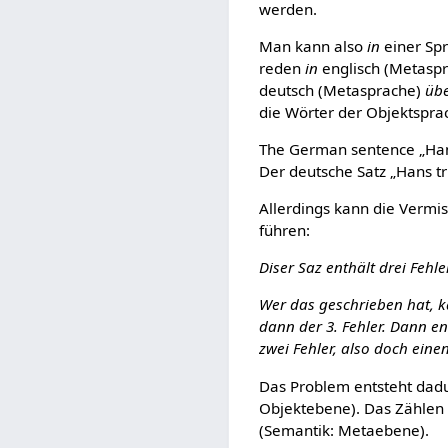
werden.
Man kann also
in
einer Sp
reden
in
englisch (Metasp
deutsch (Metasprache)
üb
die Wörter der Objektspra
The German sentence „Hans 
Der deutsche Satz „Hans t
Allerdings kann die Vermi
führen:
Diser Saz enthält drei Fehler
Wer das geschrieben hat, ka
dann der 3. Fehler. Dann en
zwei Fehler, also doch einen
Das Problem entsteht dadur
Objektebene). Das Zählen 
(Semantik: Metaebene).