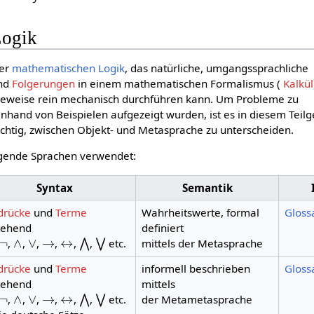
Logik
der
mathematischen Logik
, das natürliche, umgangssprachliche
nd
Folgerungen
in einem mathematischen Formalismus (
Kalkül
 Beweise rein mechanisch durchführen kann. Um Probleme zu
nhand von Beispielen aufgezeigt wurden, ist es in diesem Teilg
htig, zwischen Objekt- und Metasprache zu unterscheiden.
lgende Sprachen verwendet:
Syntax
Semantik
drücke
und
Terme
Wahrheitswerte, formal
Gloss
tehend
definiert
¬
∧
∨
→
↔
⋀
⋁
,
,
,
,
,
,
etc.
mittels der Metasprache
drücke
und
Terme
informell beschrieben
Gloss
tehend
mittels
¬
∧
∨
→
↔
⋀
⋁
,
,
,
,
,
,
etc.
der Metametasprache