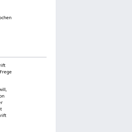
ochen
ift
 Frege
ill,
on
er
t
ift