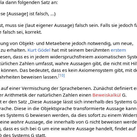
ola dann folgenden Satz an:
iese [Aussage] ist falsch, ...)
t, muss sie (laut eigener Aussage) falsch sein. Falls sie jedoch f
e falsch sei, korrekt.
hung von Objekt- und Metaebene jedoch notwendig, um neue,
zu erhalten.
Kurt Gödel
hat mit seinem berühmten
erstem
esen, dass es in jedem widerspruchsfreiem axiomatischen Sys
türlichen Zahlen umfasst, wahre Aussagen gibt, die nicht mit Hil
können. Das bedeutet, dass es kein Axiomensystem gibt, mit 
[
10
]
Wahrheiten beweisen lassen.
 auf einer Vermischung der Sprachebenen. Zunächst definiert er
er Arithmetik der natürlichen Zahlen einen
Beweiskalkül
G.
 er den Satz „Diese Aussage lässt sich innerhalb des Systems G
prache. Diese in die Objektsprache transformierte Aussage kann
e des Systems G bewiesen werden, da dies sofort zu einem Wider
 eine
wahre
Aussage, die innerhalb von G nicht beweisen werd
, dass es sich bei G um eine wahre Aussage handelt, findet auf
b
des Systems G statt.