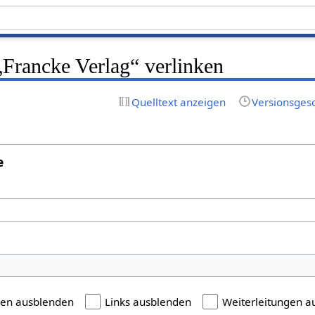
 „Francke Verlag“ verlinken
Quelltext anzeigen
Versionsges
e
gen ausblenden
Links ausblenden
Weiterleitungen a