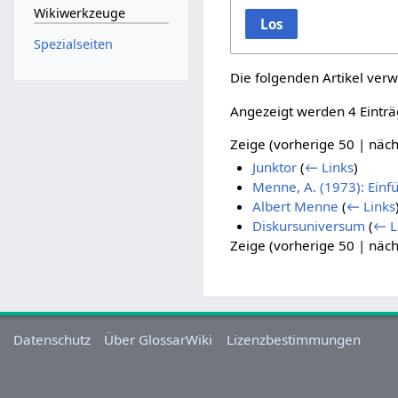
Wikiwerkzeuge
Los
Spezialseiten
Die folgenden Artikel verw
Angezeigt werden 4 Einträ
Zeige (
vorherige 50
|
näch
Junktor
(
← Links
)
Menne, A. (1973): Einfü
Albert Menne
(
← Links
Diskursuniversum
(
← L
Zeige (
vorherige 50
|
näch
Datenschutz
Über GlossarWiki
Lizenzbestimmungen