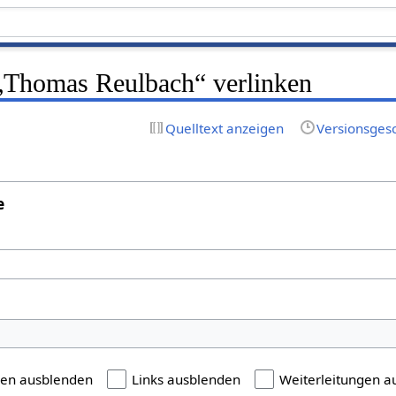
f „Thomas Reulbach“ verlinken
Quelltext anzeigen
Versionsges
e
gen ausblenden
Links ausblenden
Weiterleitungen a