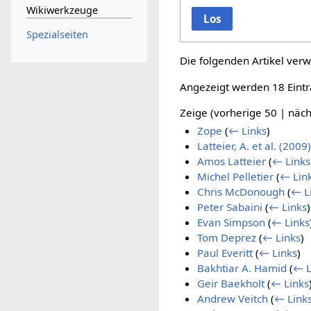
Wikiwerkzeuge
Los
Spezialseiten
Die folgenden Artikel verw
Angezeigt werden 18 Eintr
Zeige (
vorherige 50
|
näch
Zope
(
← Links
)
Latteier, A. et al. (200
Amos Latteier
(
← Links
Michel Pelletier
(
← Lin
Chris McDonough
(
← L
Peter Sabaini
(
← Links
)
Evan Simpson
(
← Links
Tom Deprez
(
← Links
)
Paul Everitt
(
← Links
)
Bakhtiar A. Hamid
(
← L
Geir Baekholt
(
← Links
Andrew Veitch
(
← Link