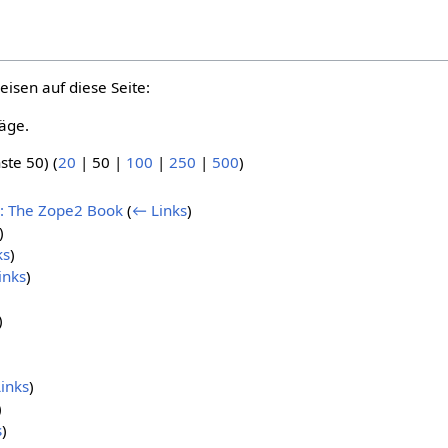
eisen auf diese Seite:
äge.
ste 50
) (
20
|
50
|
100
|
250
|
500
)
9): The Zope2 Book
(
← Links
)
)
ks
)
inks
)
)
inks
)
)
s
)