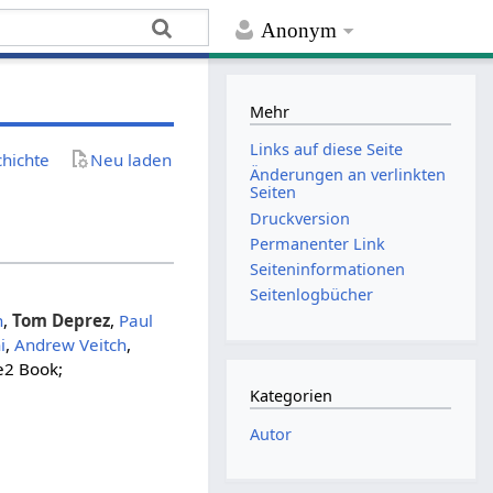
Anonym
Mehr
Links auf diese Seite
chichte
Neu laden
Änderungen an verlinkten
Seiten
Druckversion
Permanenter Link
Seiten­­informationen
Seitenlogbücher
n
,
Tom Deprez
,
Paul
i
,
Andrew Veitch
,
e2 Book;
Kategorien
Autor