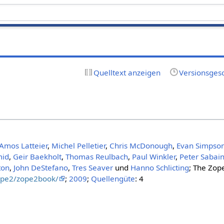
Quelltext anzeigen
Versionsges
Amos Latteier
,
Michel Pelletier
,
Chris McDonough
,
Evan Simpso
mid
,
Geir Baekholt
,
Thomas Reulbach
,
Paul Winkler
,
Peter Sabain
ton
,
John DeStefano
,
Tres Seaver
und
Hanno Schlicting
; The Zop
zope2/zope2book/
;
2009
;
Quellengüte
: 4