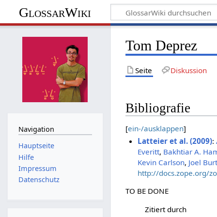
GlossarWiki
Tom Deprez
Seite
Diskussion
Bibliografie
[
ein-/ausklappen
]
Navigation
Latteier et al. (2009)
:
Hauptseite
Everitt
,
Bakhtiar A. Ha
Hilfe
Kevin Carlson
,
Joel Bur
Impressum
http://docs.zope.org/
Datenschutz
TO BE DONE
Zitiert durch