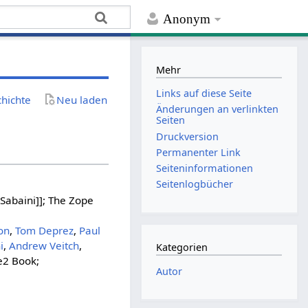
Anonym
Mehr
Links auf diese Seite
chichte
Neu laden
Änderungen an verlinkten
Seiten
Druckversion
Permanenter Link
Seiten­­informationen
Seitenlogbücher
 Sabaini]]; The Zope
on
,
Tom Deprez
,
Paul
i
,
Andrew Veitch
,
Kategorien
e2 Book;
Autor