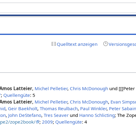
Quelltext anzeigen
Versionsges
Amos Latteier
,
Michel Pelletier
,
Chris McDonough
und [[[Peter
7
;
Quellengüte
: 5
Amos Latteier
,
Michel Pelletier
,
Chris McDonough
,
Evan Simps
mid
,
Geir Baekholt
,
Thomas Reulbach
,
Paul Winkler
,
Peter Sabain
ton
,
John DeStefano
,
Tres Seaver
und
Hanno Schlicting
; The Zop
zope2/zope2book/
;
2009
;
Quellengüte
: 4