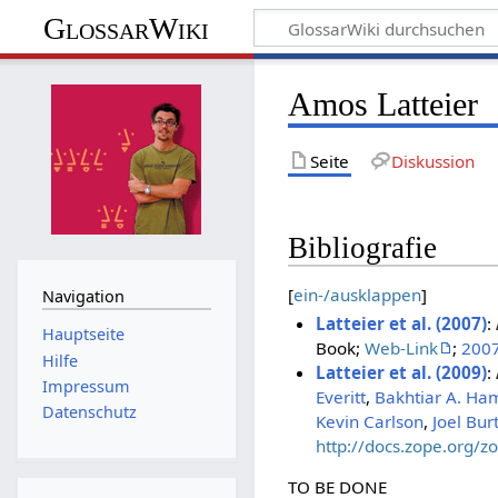
GlossarWiki
Amos Latteier
Seite
Diskussion
Bibliografie
[
ein-/ausklappen
]
Navigation
Latteier et al. (2007)
:
Hauptseite
Book;
Web-Link
;
200
Hilfe
Latteier et al. (2009)
:
Impressum
Everitt
,
Bakhtiar A. Ha
Datenschutz
Kevin Carlson
,
Joel Bur
http://docs.zope.org/
TO BE DONE