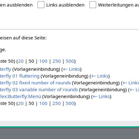
gen ausblenden
Links ausblenden
Weiterleitungen a
eisen auf diese Seite:
ge.
ste 50
) (
20
|
50
|
100
|
250
|
500
)
terfly
(Vorlageneinbindung)
(
← Links
)
erfly 01 fluttering
(Vorlageneinbindung)
(
← Links
)
terfly 02 fixed number of rounds
(Vorlageneinbindung)
(
← Link
tterfly 03 variable number of rounds
(Vorlageneinbindung)
(
← L
lex:Butterfly:Menü
(Vorlageneinbindung)
(
← Links
)
ste 50
) (
20
|
50
|
100
|
250
|
500
)