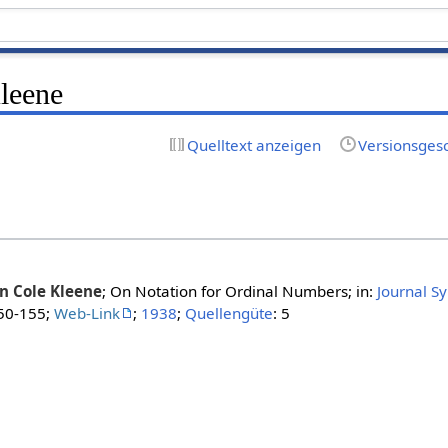
leene
Quelltext anzeigen
Versionsges
n Cole Kleene
; On Notation for Ordinal Numbers; in:
Journal S
150-155;
Web-Link
;
1938
;
Quellengüte
: 5