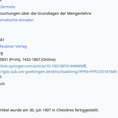
l
 Zermelo
rsuchungen über die Grundlagen der Mengenlehre
ematische Annalen
281
 Teubner Verlag
ig
5831 (Print), 1432-1807 (Online)
//link.springer.com/article/10.1007/BF01449999
,
://gdz.sub.uni-goettingen.de/dms/load/img/?PPN=PPN235181684
sch
rtikel wurde am 30. Juli 1907 in Chesières fertiggestellt.