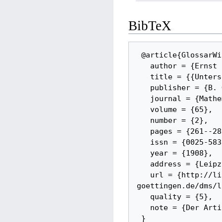
BibTeX
 @article{GlossarWiki:Zermelo:1908b, 

   author = {Ernst Zermelo}, 

   title = {{Untersuchungen über die Grundlagen der Mengenlehre}}, 

   publisher = {B. G. Teubner Verlag}, 

   journal = {Mathematische Annalen}, 

   volume = {65}, 

   number = {2}, 

   pages = {261--281}, 

   issn = {0025-5831 (Print), 1432-1807 (Online)}, 

   year = {1908}, 

   address = {Leipzig}, 

   url = {http://link.springer.com/article/10.1007/BF01449999, https://gdz.sub.uni-
goettingen.de/dms/l
   quality = {5}, 

   note = {Der Artikel wurde am 30. Juli 1907 in Chesières fertiggestellt.}
