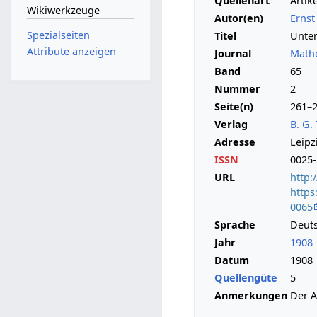
Quellenart
Artike
Wikiwerkzeuge
Autor(en)
Ernst
Spezialseiten
Titel
Unte
Attribute anzeigen
Journal
Math
Band
65
Nummer
2
Seite(n)
261–
Verlag
B. G.
Adresse
Leipz
ISSN
0025-
URL
http:
https
0065
Sprache
Deut
Jahr
1908
Datum
1908
Quellengüte
5
Anmerkungen
Der A