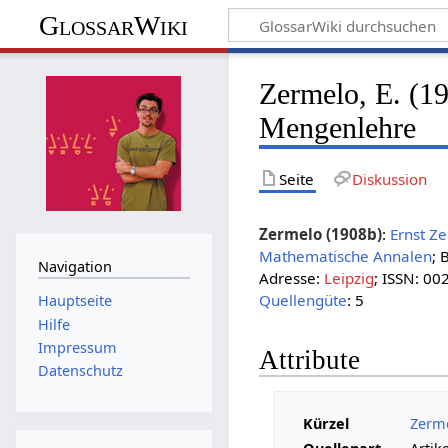
GlossarWiki
Zermelo, E. (1
Mengenlehre
Seite
Diskussion
Zermelo (1908b)
:
Ernst Z
Mathematische Annalen
; 
Navigation
Adresse:
Leipzig
; ISSN: 00
Quellengüte
: 5
Hauptseite
Hilfe
Impressum
Attribute
Datenschutz
Kürzel
Zerme