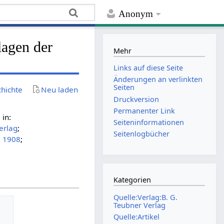
Anonym
lagen der
Mehr
Links auf diese Seite
Änderungen an verlinkten
Seiten
chichte
Neu laden
Druckversion
Permanenter Link
in:
Seiten­­informationen
erlag
;
Seitenlogbücher
;
1908
;
Kategorien
Quelle:Verlag:B. G.
Teubner Verlag
Quelle:Artikel