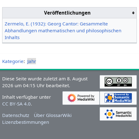
Veröffentlichungen
Zermelo, E. (1932): Georg Cantor: Gesammelte
Abhandlungen mathematischen und philosophischen
Inhalts
Kategorie
:
Jahr
Diese Seite wurde zuletzt am 8. August
2026 um 04:15 Uhr bearbeitet.
Inhalt verfügbar unter
CC BY-SA 4.0
.
Datenschutz
Über GlossarWiki
Lizenzbestimmungen