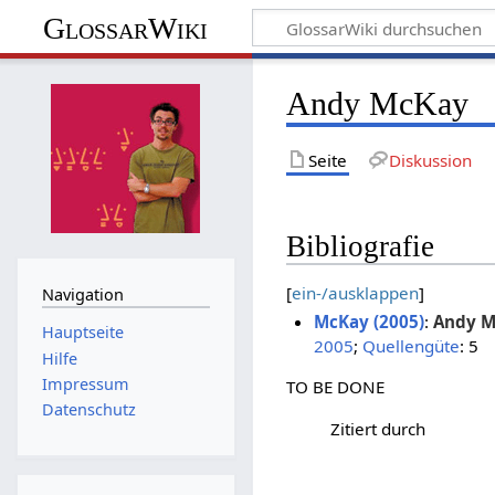
GlossarWiki
Andy McKay
Seite
Diskussion
Bibliografie
[
ein-/ausklappen
]
Navigation
McKay (2005)
:
Andy M
Hauptseite
2005
;
Quellengüte
: 5
Hilfe
Impressum
TO BE DONE
Datenschutz
Zitiert durch