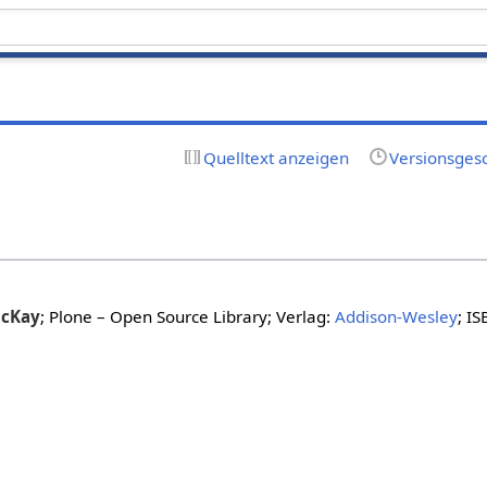
Quelltext anzeigen
Versionsges
cKay
; Plone – Open Source Library; Verlag:
Addison-Wesley
; I