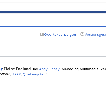
Quelltext anzeigen
Versionsges
)
:
Elaine England
und
Andy Finney
; Managing Multimedia; Ve
360586;
1998
;
Quellengüte
: 5