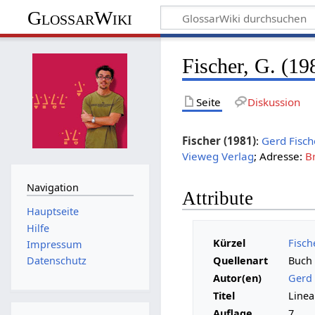
GlossarWiki
Fischer, G. (19
Seite
Diskussion
Fischer (1981)
:
Gerd Fisch
Vieweg Verlag
; Adresse:
B
Navigation
Attribute
Hauptseite
Hilfe
Kürzel
Fisch
Impressum
Quellenart
Buch
Datenschutz
Autor(en)
Gerd 
Titel
Linea
Auflage
7