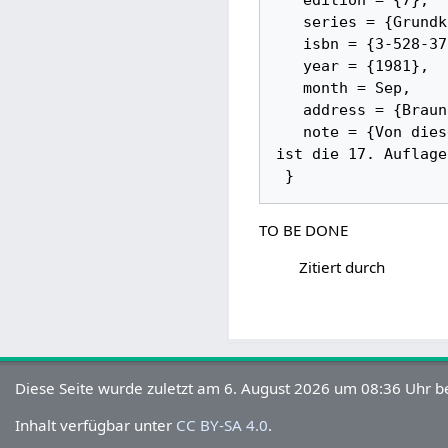
   edition = {7}, 

   series = {Grundkurs Mathematik}, 

   isbn = {3-528-37217-6}, 

   year = {1981}, 

   month = Sep, 

   address = {Braunschweig}, 

   note = {Von diesem Buch gibt es diverse aktuellere Auflagen: Seit Obktobert 2009 
ist die 17. Auflage
TO BE DONE
Zitiert durch
Diese Seite wurde zuletzt am 6. August 2026 um 08:36 Uhr be
Inhalt verfügbar unter
CC BY-SA 4.0
.