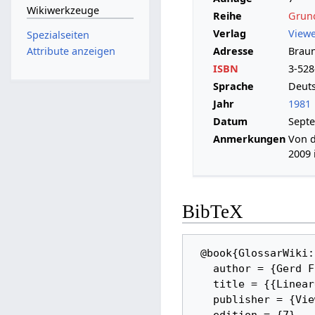
Wikiwerkzeuge
Reihe
Grun
Verlag
Viewe
Spezialseiten
Adresse
Brau
Attribute anzeigen
ISBN
3-528
Sprache
Deut
Jahr
1981
Datum
Sept
Anmerkungen
Von d
2009 
BibTeX
 @book{GlossarWiki:Fischer:1981, 

   author = {Gerd Fischer}, 

   title = {{Lineare Algebra}}, 

   publisher = {Vieweg Verlag}, 
