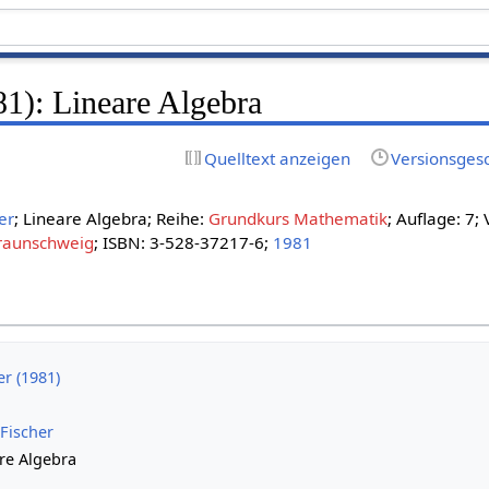
81): Lineare Algebra
Quelltext anzeigen
Versionsges
er
; Lineare Algebra; Reihe:
Grundkurs Mathematik
; Auflage: 7; 
raunschweig
; ISBN: 3-528-37217-6;
1981
er (1981)
Fischer
re Algebra