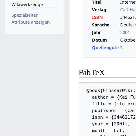
Titel
Interne
Wikiwerkzeuge
Verlag
Carl Ha
Spezialseiten
ISBN
344621
Attribute anzeigen
Sprache
Deutsc
Jahr
2001
Datum
Oktobe
Quellengüte
5
BibTeX
 @book{GlossarWiki:Fuhrberg,_Haeger,_Wolf:2001, 

   author = {Kai Fuhrberg and Dirk Häger and Stefan Wolf}, 

   title = {{Internet-Sicherheit}}, 

   publisher = {Carl Hanser Verlag}, 

   isbn = {3446217258}, 

   year = {2001}, 

   month = Oct, 
