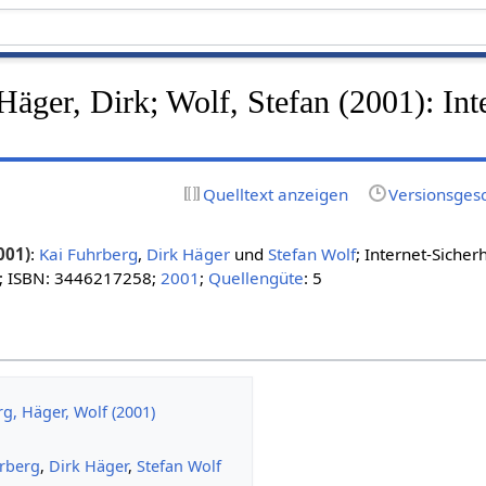
Häger, Dirk; Wolf, Stefan (2001): Int
Quelltext anzeigen
Versionsges
001)
:
Kai Fuhrberg
,
Dirk Häger
und
Stefan Wolf
; Internet-Sicherh
; ISBN: 3446217258;
2001
;
Quellengüte
: 5
g, Häger, Wolf (2001)
rberg
,
Dirk Häger
,
Stefan Wolf