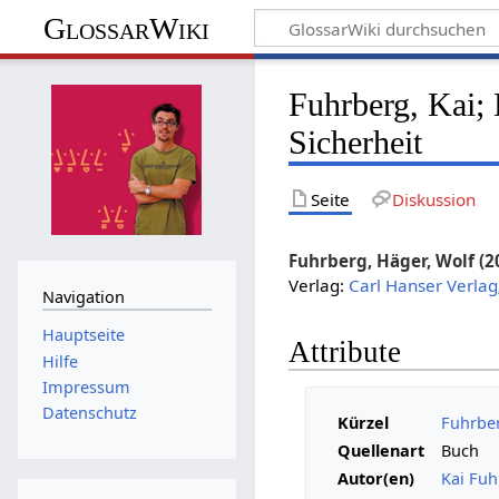
GlossarWiki
Fuhrberg, Kai; 
Sicherheit
Seite
Diskussion
Fuhrberg, Häger, Wolf (2
Verlag:
Carl Hanser Verlag
Navigation
Hauptseite
Attribute
Hilfe
Impressum
Datenschutz
Kürzel
Fuhrber
Quellenart
Buch
Autor(en)
Kai Fuh