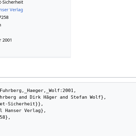
t-Sicherheit
nser Verlag
7258
h
r 2001