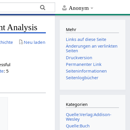
Anonym
nt Analysis
Mehr
Links auf diese Seite
chichte
Neu laden
Änderungen an verlinkten
Seiten
Druckversion
Permanenter Link
essful
te
: 5
Seiten­­informationen
Seitenlogbücher
Kategorien
Quelle:Verlag:Addison-
Wesley
Quelle:Buch