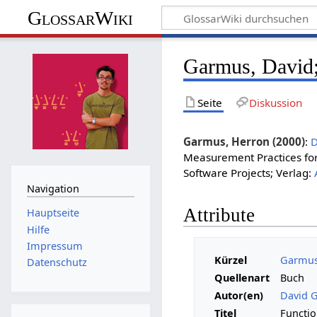
GlossarWiki
Garmus, David;
Seite
Diskussion
Garmus, Herron (2000)
:
D
Measurement Practices for 
Software Projects; Verlag:
Navigation
Attribute
Hauptseite
Hilfe
Impressum
Kürzel
Garmus,
Datenschutz
Quellenart
Buch
Autor(en)
David 
Titel
Functio