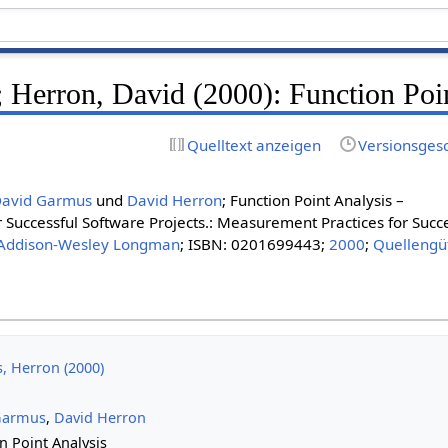
 Herron, David (2000): Function Poi
Quelltext anzeigen
Versionsges
avid Garmus
und
David Herron
; Function Point Analysis –
Successful Software Projects.: Measurement Practices for Succ
Addison-Wesley Longman
; ISBN: 0201699443;
2000
;
Quellengü
 Herron (2000)
Garmus
,
David Herron
n Point Analysis