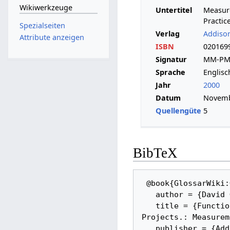
Wikiwerkzeuge
Untertitel
Measure
Practic
Spezialseiten
Verlag
Addiso
Attribute anzeigen
ISBN
020169
Signatur
MM-PM
Sprache
Englisc
Jahr
2000
Datum
Novemb
Quellengüte
5
BibTeX
 @book{GlossarWiki:Garmus,_Herron:2000, 

   author = {David Garmus and David Herron}, 

   title = {Function Point Analysis -- Measurement Practices for Successful Software 
Projects.: Measurem
   publisher = {Addison-Wesley Longman}, 
