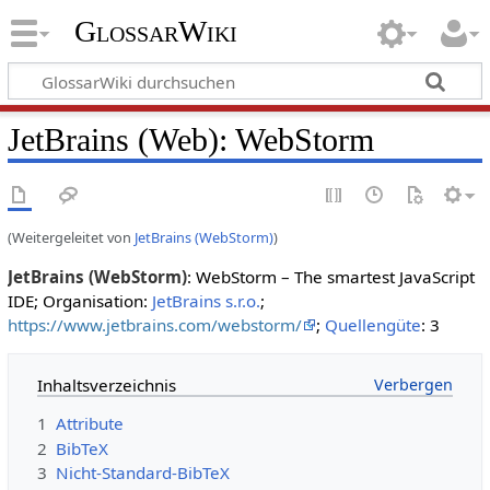
GlossarWiki
JetBrains (Web): WebStorm
(Weitergeleitet von
JetBrains (WebStorm)
)
JetBrains (WebStorm)
: WebStorm – The smartest JavaScript
IDE; Organisation:
JetBrains s.r.o.
;
https://www.jetbrains.com/webstorm/
;
Quellengüte
: 3
Inhaltsverzeichnis
1
Attribute
2
BibTeX
3
Nicht-Standard-BibTeX