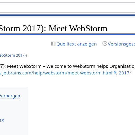
bStorm 2017): Meet WebStorm
Quelltext anzeigen
Versionsges
WebStorm 2017)
)
7)
: Meet WebStorm – Welcome to WebStorm help!; Organisatio
w.jetbrains.com/help/webstorm/meet-webstorm.html
;
2017
;
eX