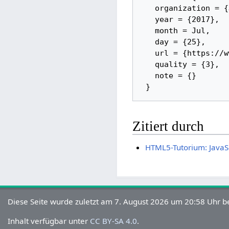
   organization = {JetBrains s.r.o.}, 

   year = {2017}, 

   month = Jul, 

   day = {25}, 

   url = {https://www.jetbrains.com/help/webstorm/meet-webstorm.html}, 

   quality = {3}, 

   note = {}

Zitiert durch
HTML5-Tutorium: JavaS
Diese Seite wurde zuletzt am 7. August 2026 um 20:58 Uhr be
Inhalt verfügbar unter
CC BY-SA 4.0
.