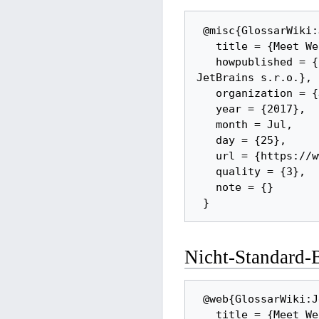
 @misc{GlossarWiki:JetBrains:WebStorm_2017, 

   title = {Meet WebStorm -- Welcome to WebStorm help!}, 

   howpublished = {https://www.jetbrains.com/help/webstorm/meet-webstorm.html, 
JetBrains s.r.o.}, 

   organization = {JetBrains s.r.o.}, 

   year = {2017}, 

   month = Jul, 

   day = {25}, 

   url = {https://www.jetbrains.com/help/webstorm/meet-webstorm.html}, 

   quality = {3}, 

   note = {}

Nicht-Standard
 @web{GlossarWiki:JetBrains:WebStorm_2017:ext, 

   title = {Meet WebStorm -- Welcome to WebStorm help!}, 
