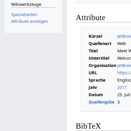
Wikiwerkzeuge
Spezialseiten
Attribute
Attribute anzeigen
Kürzel
JetBra
Quellenart
Web
Titel
Meet 
Untertitel
Welcom
Organisation
JetBrai
URL
https:
Sprache
Englis
Jahr
2017
Datum
25. Jul
Quellengüte
3
BibTeX