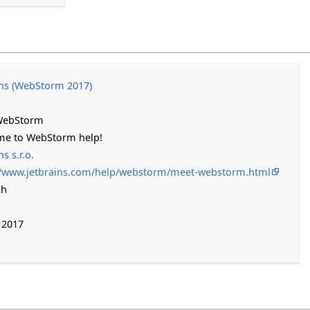
ins (WebStorm 2017)
WebStorm
e to WebStorm help!
ns s.r.o.
//www.jetbrains.com/help/webstorm/meet-webstorm.html
ch
i 2017