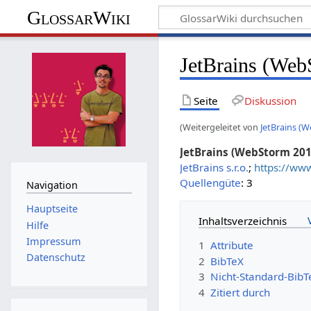
GlossarWiki
JetBrains (We
Seite
Diskussion
(Weitergeleitet von
JetBrains (
JetBrains (WebStorm 201
JetBrains s.r.o.
;
https://ww
Quellengüte
: 3
Navigation
Hauptseite
Inhaltsverzeichnis
Hilfe
Impressum
1
Attribute
Datenschutz
2
BibTeX
3
Nicht-Standard-BibT
4
Zitiert durch